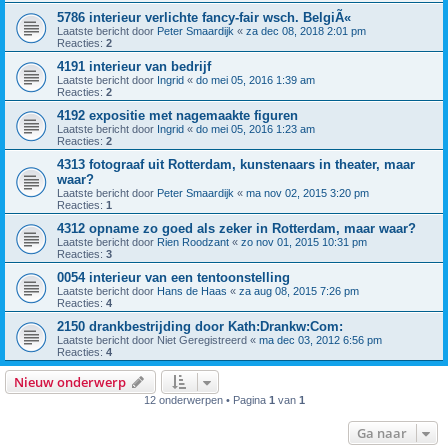
5786 interieur verlichte fancy-fair wsch. BelgiÃ«
Laatste bericht door
Peter Smaardijk
«
za dec 08, 2018 2:01 pm
Reacties:
2
4191 interieur van bedrijf
Laatste bericht door
Ingrid
«
do mei 05, 2016 1:39 am
Reacties:
2
4192 expositie met nagemaakte figuren
Laatste bericht door
Ingrid
«
do mei 05, 2016 1:23 am
Reacties:
2
4313 fotograaf uit Rotterdam, kunstenaars in theater, maar
waar?
Laatste bericht door
Peter Smaardijk
«
ma nov 02, 2015 3:20 pm
Reacties:
1
4312 opname zo goed als zeker in Rotterdam, maar waar?
Laatste bericht door
Rien Roodzant
«
zo nov 01, 2015 10:31 pm
Reacties:
3
0054 interieur van een tentoonstelling
Laatste bericht door
Hans de Haas
«
za aug 08, 2015 7:26 pm
Reacties:
4
2150 drankbestrijding door Kath:Drankw:Com:
Laatste bericht door
Niet Geregistreerd
«
ma dec 03, 2012 6:56 pm
Reacties:
4
Nieuw onderwerp
12 onderwerpen • Pagina
1
van
1
Ga naar