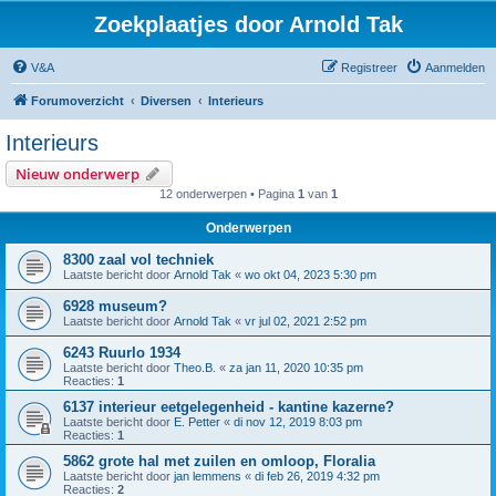
Zoekplaatjes door Arnold Tak
V&A
Registreer
Aanmelden
Forumoverzicht
Diversen
Interieurs
Interieurs
Nieuw onderwerp
12 onderwerpen • Pagina
1
van
1
Onderwerpen
8300 zaal vol techniek
Laatste bericht door
Arnold Tak
«
wo okt 04, 2023 5:30 pm
6928 museum?
Laatste bericht door
Arnold Tak
«
vr jul 02, 2021 2:52 pm
6243 Ruurlo 1934
Laatste bericht door
Theo.B.
«
za jan 11, 2020 10:35 pm
Reacties:
1
6137 interieur eetgelegenheid - kantine kazerne?
Laatste bericht door
E. Petter
«
di nov 12, 2019 8:03 pm
Reacties:
1
5862 grote hal met zuilen en omloop, Floralia
Laatste bericht door
jan lemmens
«
di feb 26, 2019 4:32 pm
Reacties:
2