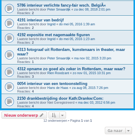
5786 interieur verlichte fancy-fair wsch. BelgiÃ«
Laatste bericht door
Peter Smaardijk
«
za dec 08, 2018 2:01 pm
Reacties:
2
4191 interieur van bedrijf
Laatste bericht door
Ingrid
«
do mei 05, 2016 1:39 am
Reacties:
2
4192 expositie met nagemaakte figuren
Laatste bericht door
Ingrid
«
do mei 05, 2016 1:23 am
Reacties:
2
4313 fotograaf uit Rotterdam, kunstenaars in theater, maar
waar?
Laatste bericht door
Peter Smaardijk
«
ma nov 02, 2015 3:20 pm
Reacties:
1
4312 opname zo goed als zeker in Rotterdam, maar waar?
Laatste bericht door
Rien Roodzant
«
zo nov 01, 2015 10:31 pm
Reacties:
3
0054 interieur van een tentoonstelling
Laatste bericht door
Hans de Haas
«
za aug 08, 2015 7:26 pm
Reacties:
4
2150 drankbestrijding door Kath:Drankw:Com:
Laatste bericht door
Niet Geregistreerd
«
ma dec 03, 2012 6:56 pm
Reacties:
4
Nieuw onderwerp
12 onderwerpen • Pagina
1
van
1
Ga naar