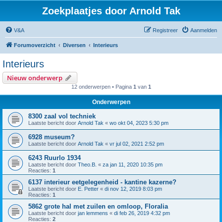
Zoekplaatjes door Arnold Tak
V&A
Registreer
Aanmelden
Forumoverzicht
Diversen
Interieurs
Interieurs
Nieuw onderwerp
12 onderwerpen • Pagina
1
van
1
Onderwerpen
8300 zaal vol techniek
Laatste bericht door
Arnold Tak
«
wo okt 04, 2023 5:30 pm
6928 museum?
Laatste bericht door
Arnold Tak
«
vr jul 02, 2021 2:52 pm
6243 Ruurlo 1934
Laatste bericht door
Theo.B.
«
za jan 11, 2020 10:35 pm
Reacties:
1
6137 interieur eetgelegenheid - kantine kazerne?
Laatste bericht door
E. Petter
«
di nov 12, 2019 8:03 pm
Reacties:
1
5862 grote hal met zuilen en omloop, Floralia
Laatste bericht door
jan lemmens
«
di feb 26, 2019 4:32 pm
Reacties:
2