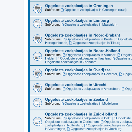
Opgeloste zoekplaatjes in Groningen
Subforum:
Opgeloste zoekplaatjes in Groningen (stad)
Opgeloste zoekplaatjes in Limburg
Subforum:
Opgeloste zoekplaatjes in Maastricht
Opgeloste zoekplaatjes in Noord-Brabant
Subforums:
Opgeloste zoekplaatjes in Breda
,
Opgeloste
Hertogenbosch
,
Opgeloste zoekplaatjes in Tilburg
Opgeloste zoekplaatjes in Noord-Holland
Subforums:
Opgeloste zoekplaatjes in Alkmaar
,
Opgelos
Helder
,
Opgeloste zoekplaatjes in Haarlem
,
Opgeloste z
Opgeloste zoekplaatjes in Zaandam
Opgeloste zoekplaatjes in Overijssel
Subforums:
Opgeloste zoekplaatjes in Deventer
,
Opgelo
Opgeloste zoekplaatjes in Utrecht
Subforums:
Opgeloste zoekplaatjes in Amersfoort
,
Opge
Opgeloste zoekplaatjes in Zeeland
Subforum:
Opgeloste zoekplaatjes in Middelburg
Opgeloste zoekplaatjes in Zuid-Holland
Subforums:
Opgeloste zoekplaatjes in Delft
,
Opgeloste 
Opgeloste zoekplaatjes in Gorinchem
,
Opgeloste zoekplaa
zoekplaatjes in Rotterdam
,
Opgeloste zoekplaatjes in Rijsw
in Vlaardingen
,
Opgeloste zoekplaatjes in Voorburg