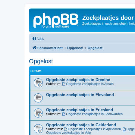
Zoekplaatjes door
Zoekplaatjes in oude ansichten: hel
V&A
Forumoverzicht
Opgelost!
Opgelost
Opgelost
FORUM
Opgeloste zoekplaatjes in Drenthe
Subforum:
Opgeloste zoekplaatjes in Assen
Opgeloste zoekplaatjes in Flevoland
Opgeloste zoekplaatjes in Friesland
Subforum:
Opgeloste zoekplaatjes in Leeuwarden
Opgeloste zoekplaatjes in Gelderland
Subforums:
Opgeloste zoekplaatjes in Apeldoorn
,
Opgel
Opgeloste zoekplaatjes in Velp