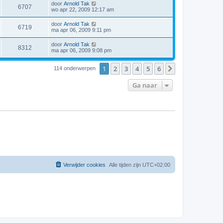
door
Arnold Tak
6707
wo apr 22, 2009 12:17 am
door
Arnold Tak
6719
ma apr 06, 2009 9:11 pm
door
Arnold Tak
8312
ma apr 06, 2009 9:08 pm
1
2
3
4
5
6
Volgende
114 onderwerpen
Ga naar
Verwijder cookies
Alle tijden zijn
UTC+02:00