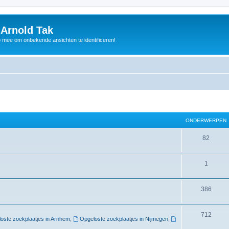
 Arnold Tak
p mee om onbekende ansichten te identificeren!
ONDERWERPEN
82
1
386
712
oste zoekplaatjes in Arnhem
,
Opgeloste zoekplaatjes in Nijmegen
,