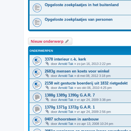
Opgeloste zoekplaatjes in het buitenland
Opgeloste zoekplaatjes van personen
Nieuw onderwerp
ONDERWERPEN
3378 interieur r.-k. kerk
door
Arnold Tak
»
zo jun 16, 2013 2:22 pm
2683g mensen en koets voor winkel
door
Arnold Tak
»
di mei 08, 2012 3:18 pm
2158 wit gestucte boerderij uit 1832 rietgedekt
door
Arnold Tak
»
wo okt 06, 2010 4:25 pm
1388g 1389g 1390g G.A.R. 7
door
Arnold Tak
»
vr apr 24, 2009 3:38 pm
1370g 1371g 1372g G.A.R. 1
door
Arnold Tak
»
vr apr 24, 2009 2:56 pm
0407 schoorsteen in aanbouw
door
Arnold Tak
»
zo apr 13, 2008 10:24 pm