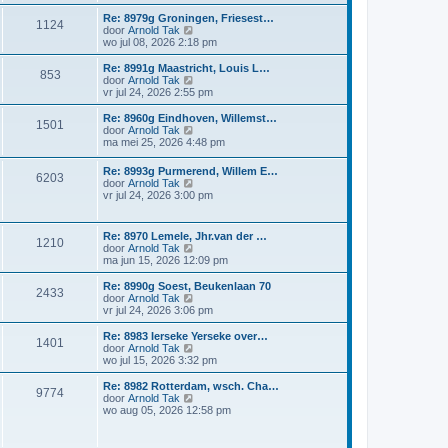
r
t
a
i
Re: 8979g Groningen, Friesest…
i
e
a
1124
j
B
door
Arnold Tak
c
b
t
k
e
wo jul 08, 2026 2:18 pm
h
e
s
l
k
t
r
t
a
i
Re: 8991g Maastricht, Louis L…
i
e
a
853
j
B
door
Arnold Tak
c
b
t
k
e
vr jul 24, 2026 2:55 pm
h
e
s
l
k
t
r
t
a
i
Re: 8960g Eindhoven, Willemst…
i
e
1501
a
j
B
door
Arnold Tak
c
b
t
k
e
ma mei 25, 2026 4:48 pm
h
e
s
l
k
t
r
t
a
i
i
Re: 8993g Purmerend, Willem E…
e
a
6203
j
c
B
door
Arnold Tak
b
t
k
h
e
vr jul 24, 2026 3:00 pm
e
s
l
t
k
r
t
a
i
i
e
a
j
c
b
Re: 8970 Lemele, Jhr.van der …
t
1210
k
h
e
B
door
Arnold Tak
s
l
t
r
e
ma jun 15, 2026 12:09 pm
t
a
i
k
e
a
c
i
b
Re: 8990g Soest, Beukenlaan 70
t
2433
h
j
e
B
door
Arnold Tak
s
t
k
r
e
vr jul 24, 2026 3:06 pm
t
l
i
k
e
a
c
i
Re: 8983 Ierseke Yerseke over…
b
1401
a
h
j
B
door
Arnold Tak
e
t
t
k
e
wo jul 15, 2026 3:32 pm
r
s
l
k
i
t
a
i
Re: 8982 Rotterdam, wsch. Cha…
c
e
9774
a
j
B
door
Arnold Tak
h
b
t
k
e
wo aug 05, 2026 12:58 pm
t
e
s
l
k
r
t
a
i
i
e
a
j