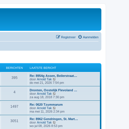
Registreer
Aanmelden
BERICHTEN
LAATSTE BERICHT
Re: 8954g Assen, Beilerstraat…
395
B
door
Arnold Tak
e
do mei 21, 2026 7:54 pm
k
i
Dronten, Oostelijk Flevoland …
4
j
B
door
Arnold Tak
k
e
za aug 18, 2018 7:30 pm
l
k
a
i
Re: 0620 Tzummarum
1497
a
j
B
door
Arnold Tak
t
k
e
ma mei 11, 2026 2:34 pm
s
l
k
t
a
i
Re: 8962 Gendringen, St. Mart…
e
3051
a
j
B
door
Arnold Tak
b
t
k
e
wo jul 08, 2026 8:53 pm
e
s
l
k