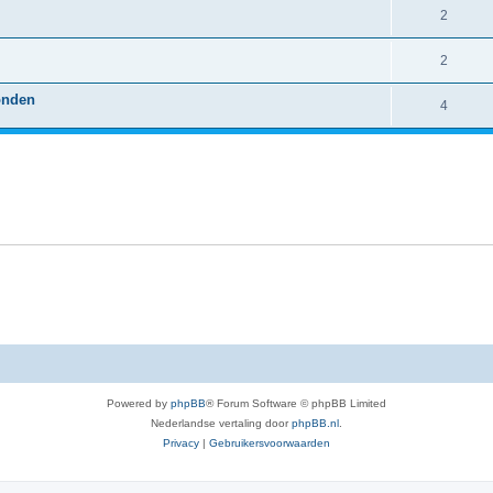
2
2
onden
4
Powered by
phpBB
® Forum Software © phpBB Limited
Nederlandse vertaling door
phpBB.nl
.
Privacy
|
Gebruikersvoorwaarden