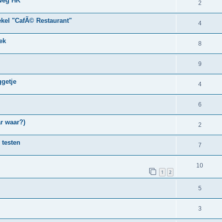
weg HK
2
kel "CafÃ© Restaurant"
4
ek
8
9
ggetje
4
6
r waar?)
2
 testen
7
10
1
2
5
3