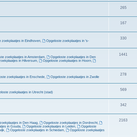
265
167
330
 zoekplaatjes in Eindhoven
,
Opgeloste zoekplaatjes in 's-
1441
te zoekplaatjes in Amsterdam
,
Opgeloste zoekplaatjes in Den
oekplaatjes in Hilversum
,
Opgeloste zoekplaatjes in Hoorn
,
278
ste zoekplaatjes in Enschede
,
Opgeloste zoekplaatjes in Zwolle
569
loste zoekplaatjes in Utrecht (stad)
342
2163
zoekplaatjes in Den Haag
,
Opgeloste zoekplaatjes in Dordrecht
,
tjes in Gouda
,
Opgeloste zoekplaatjes in Leiden
,
Opgeloste
ijk
,
Opgeloste zoekplaatjes in Schiedam
,
Opgeloste zoekplaatjes