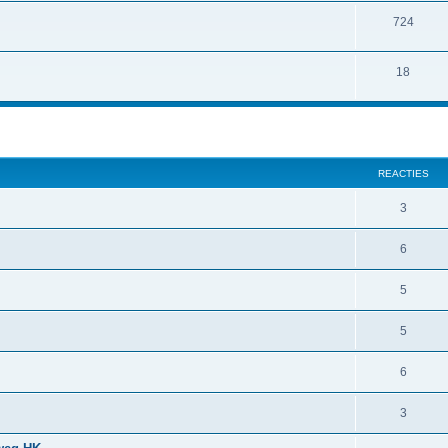
724
18
REACTIES
3
6
5
5
6
3