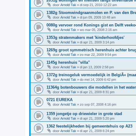
2051g woningen en mensen langs onverharde 
door
Arnold Tak
»
di sep 21, 2010 12:22 am
1382g Stoomwindgraanmolen en P. van den Bre
door
Arnold Tak
»
di jun 09, 2009 10:48 am
0080g vervoer rond Konings gist en Delft veeko
door
Arnold Tak
»
wo mar 05, 2008 2:16 am
1353g stratenmakers met 'kinderhoofdjes'
door
Arnold Tak
»
di apr 21, 2009 3:14 pm
1269g groot symmetrisch herenhuis achter bru
door
Arnold Tak
»
zo mar 22, 2009 9:54 pm
1145g herenhuis "villa"
door
Arnold Tak
»
di jan 13, 2009 2:58 pm
1372g treinogeluk vermoedelijk in BelgiÃ« (maa
door
Arnold Tak
»
do mei 14, 2009 6:42 pm
11364g botenbouwers die modellen in het water
door
Arnold Tak
»
di apr 21, 2009 8:31 pm
0721 EUREKA
door
Arnold Tak
»
zo sep 07, 2008 4:16 pm
1359 jongetje op driewieler in grote stad
door
Arnold Tak
»
di apr 21, 2009 5:20 pm
1362 feestelijkheden bij gemeentehuis op A23
door
Arnold Tak
»
di apr 21, 2009 6:24 pm