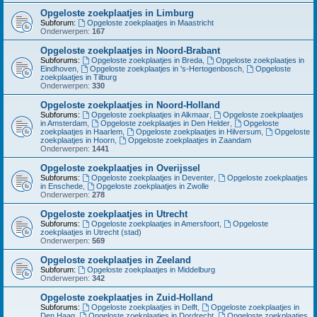
Opgeloste zoekplaatjes in Limburg
Subforum:
Opgeloste zoekplaatjes in Maastricht
Onderwerpen:
167
Opgeloste zoekplaatjes in Noord-Brabant
Subforums:
Opgeloste zoekplaatjes in Breda
,
Opgeloste zoekplaatjes in
Eindhoven
,
Opgeloste zoekplaatjes in 's-Hertogenbosch
,
Opgeloste
zoekplaatjes in Tilburg
Onderwerpen:
330
Opgeloste zoekplaatjes in Noord-Holland
Subforums:
Opgeloste zoekplaatjes in Alkmaar
,
Opgeloste zoekplaatjes
in Amsterdam
,
Opgeloste zoekplaatjes in Den Helder
,
Opgeloste
zoekplaatjes in Haarlem
,
Opgeloste zoekplaatjes in Hilversum
,
Opgeloste
zoekplaatjes in Hoorn
,
Opgeloste zoekplaatjes in Zaandam
Onderwerpen:
1441
Opgeloste zoekplaatjes in Overijssel
Subforums:
Opgeloste zoekplaatjes in Deventer
,
Opgeloste zoekplaatjes
in Enschede
,
Opgeloste zoekplaatjes in Zwolle
Onderwerpen:
278
Opgeloste zoekplaatjes in Utrecht
Subforums:
Opgeloste zoekplaatjes in Amersfoort
,
Opgeloste
zoekplaatjes in Utrecht (stad)
Onderwerpen:
569
Opgeloste zoekplaatjes in Zeeland
Subforum:
Opgeloste zoekplaatjes in Middelburg
Onderwerpen:
342
Opgeloste zoekplaatjes in Zuid-Holland
Subforums:
Opgeloste zoekplaatjes in Delft
,
Opgeloste zoekplaatjes in
Den Haag
,
Opgeloste zoekplaatjes in Dordrecht
,
Opgeloste zoekplaatjes