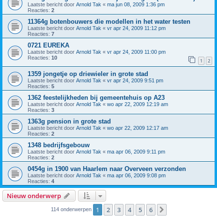
Laatste bericht door
Arnold Tak
«
ma jun 08, 2009 1:36 pm
Reacties:
2
11364g botenbouwers die modellen in het water testen
Laatste bericht door
Arnold Tak
«
vr apr 24, 2009 11:12 pm
Reacties:
7
0721 EUREKA
Laatste bericht door
Arnold Tak
«
vr apr 24, 2009 11:00 pm
Reacties:
10
1
2
1359 jongetje op driewieler in grote stad
Laatste bericht door
Arnold Tak
«
vr apr 24, 2009 9:51 pm
Reacties:
5
1362 feestelijkheden bij gemeentehuis op A23
Laatste bericht door
Arnold Tak
«
wo apr 22, 2009 12:19 am
Reacties:
3
1363g pension in grote stad
Laatste bericht door
Arnold Tak
«
wo apr 22, 2009 12:17 am
Reacties:
2
1348 bedrijfsgebouw
Laatste bericht door
Arnold Tak
«
ma apr 06, 2009 9:11 pm
Reacties:
2
0454g in 1900 van Haarlem naar Overveen verzonden
Laatste bericht door
Arnold Tak
«
ma apr 06, 2009 9:08 pm
Reacties:
4
Nieuw onderwerp
1
2
3
4
5
6
Volgende
114 onderwerpen