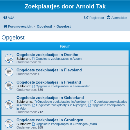
Zoekplaatjes door Arnold Tak
V&A
Registreer
Aanmelden
Forumoverzicht
Opgelost!
Opgelost
Opgelost
Forum
Opgeloste zoekplaatjes in Drenthe
Subforum:
Opgeloste zoekplaatjes in Assen
Onderwerpen:
82
Opgeloste zoekplaatjes in Flevoland
Onderwerpen:
1
Opgeloste zoekplaatjes in Friesland
Subforum:
Opgeloste zoekplaatjes in Leeuwarden
Onderwerpen:
386
Opgeloste zoekplaatjes in Gelderland
Subforums:
Opgeloste zoekplaatjes in Apeldoorn
,
Opgeloste zoekplaatjes
in Arnhem
,
Opgeloste zoekplaatjes in Nijmegen
,
Opgeloste zoekplaatjes
in Velp
Onderwerpen:
712
Opgeloste zoekplaatjes in Groningen
Subforum:
Opgeloste zoekplaatjes in Groningen (stad)
Onderwerpen:
265