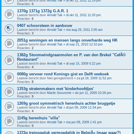
Laatste bericht door
Arnold Tak
«
di okt 11, 2011 11:29 pm
Reacties:
5
1370g 1371g 1372g G.A.R. 1
Laatste bericht door
Arnold Tak
«
di okt 11, 2011 11:20 pm
Reacties:
6
0407 schoorsteen in aanbouw
Laatste bericht door
Arnold Tak
«
ma aug 29, 2011 2:05 am
Reacties:
3
2051g woningen en mensen langs onverharde weg HK
Laatste bericht door
Arnold Tak
«
di sep 21, 2010 12:10 pm
Reacties:
2
1382g Stoomwindgraanmolen en P. van den Brekel "CafÃ©
Restaurant"
Laatste bericht door
Arnold Tak
«
di sep 15, 2009 5:22 pm
Reacties:
4
0080g vervoer rond Konings gist en Delft veekoek
Laatste bericht door
Niet geregistreerd
«
za jul 18, 2009 11:52 pm
Reacties:
8
1353g stratenmakers met 'kinderhoofdjes'
Laatste bericht door
Martin Snuverink
«
do jun 11, 2009 10:26 pm
Reacties:
9
1269g groot symmetrisch herenhuis achter bruggetje
Laatste bericht door
Arnold Tak
«
di jun 09, 2009 12:34 pm
Reacties:
4
1145g herenhuis "villa"
Laatste bericht door
Arnold Tak
«
ma jun 08, 2009 1:41 pm
Reacties:
6
1372g treinogeluk vermoedelijk in BelgiÃ« (maar waar?)