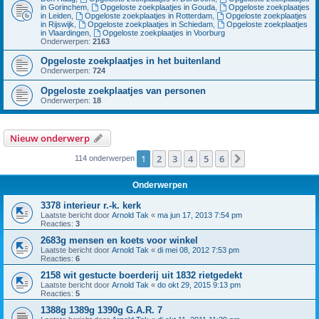
in Gorinchem
,
Opgeloste zoekplaatjes in Gouda
,
Opgeloste zoekplaatjes
in Leiden
,
Opgeloste zoekplaatjes in Rotterdam
,
Opgeloste zoekplaatjes
in Rijswijk
,
Opgeloste zoekplaatjes in Schiedam
,
Opgeloste zoekplaatjes
in Vlaardingen
,
Opgeloste zoekplaatjes in Voorburg
Onderwerpen:
2163
Opgeloste zoekplaatjes in het buitenland
Onderwerpen:
724
Opgeloste zoekplaatjes van personen
Onderwerpen:
18
Nieuw onderwerp
1
2
3
4
5
6
Volgende
114 onderwerpen
Onderwerpen
3378 interieur r.-k. kerk
Laatste bericht door
Arnold Tak
«
ma jun 17, 2013 7:54 pm
Reacties:
3
2683g mensen en koets voor winkel
Laatste bericht door
Arnold Tak
«
di mei 08, 2012 7:53 pm
Reacties:
6
2158 wit gestucte boerderij uit 1832 rietgedekt
Laatste bericht door
Arnold Tak
«
do okt 29, 2015 9:13 pm
Reacties:
5
1388g 1389g 1390g G.A.R. 7