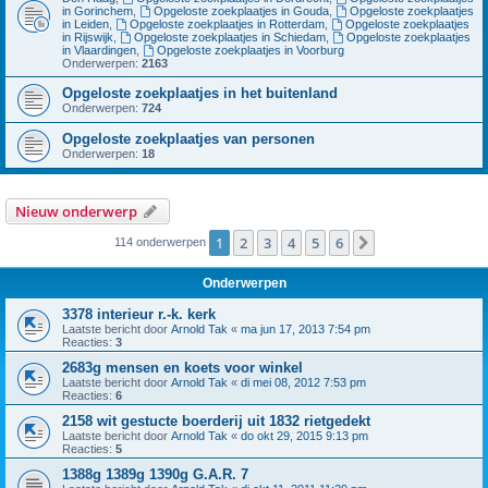
in Gorinchem
,
Opgeloste zoekplaatjes in Gouda
,
Opgeloste zoekplaatjes
in Leiden
,
Opgeloste zoekplaatjes in Rotterdam
,
Opgeloste zoekplaatjes
in Rijswijk
,
Opgeloste zoekplaatjes in Schiedam
,
Opgeloste zoekplaatjes
in Vlaardingen
,
Opgeloste zoekplaatjes in Voorburg
Onderwerpen:
2163
Opgeloste zoekplaatjes in het buitenland
Onderwerpen:
724
Opgeloste zoekplaatjes van personen
Onderwerpen:
18
Nieuw onderwerp
1
2
3
4
5
6
Volgende
114 onderwerpen
Onderwerpen
3378 interieur r.-k. kerk
Laatste bericht door
Arnold Tak
«
ma jun 17, 2013 7:54 pm
Reacties:
3
2683g mensen en koets voor winkel
Laatste bericht door
Arnold Tak
«
di mei 08, 2012 7:53 pm
Reacties:
6
2158 wit gestucte boerderij uit 1832 rietgedekt
Laatste bericht door
Arnold Tak
«
do okt 29, 2015 9:13 pm
Reacties:
5
1388g 1389g 1390g G.A.R. 7