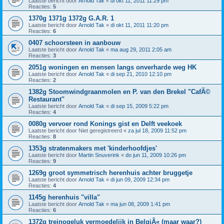
Laatste bericht door
Arnold Tak
«
di okt 11, 2011 11:29 pm
Reacties:
5
1370g 1371g 1372g G.A.R. 1
Laatste bericht door
Arnold Tak
«
di okt 11, 2011 11:20 pm
Reacties:
6
0407 schoorsteen in aanbouw
Laatste bericht door
Arnold Tak
«
ma aug 29, 2011 2:05 am
Reacties:
3
2051g woningen en mensen langs onverharde weg HK
Laatste bericht door
Arnold Tak
«
di sep 21, 2010 12:10 pm
Reacties:
2
1382g Stoomwindgraanmolen en P. van den Brekel "CafÃ©
Restaurant"
Laatste bericht door
Arnold Tak
«
di sep 15, 2009 5:22 pm
Reacties:
4
0080g vervoer rond Konings gist en Delft veekoek
Laatste bericht door
Niet geregistreerd
«
za jul 18, 2009 11:52 pm
Reacties:
8
1353g stratenmakers met 'kinderhoofdjes'
Laatste bericht door
Martin Snuverink
«
do jun 11, 2009 10:26 pm
Reacties:
9
1269g groot symmetrisch herenhuis achter bruggetje
Laatste bericht door
Arnold Tak
«
di jun 09, 2009 12:34 pm
Reacties:
4
1145g herenhuis "villa"
Laatste bericht door
Arnold Tak
«
ma jun 08, 2009 1:41 pm
Reacties:
6
1372g treinogeluk vermoedelijk in BelgiÃ« (maar waar?)