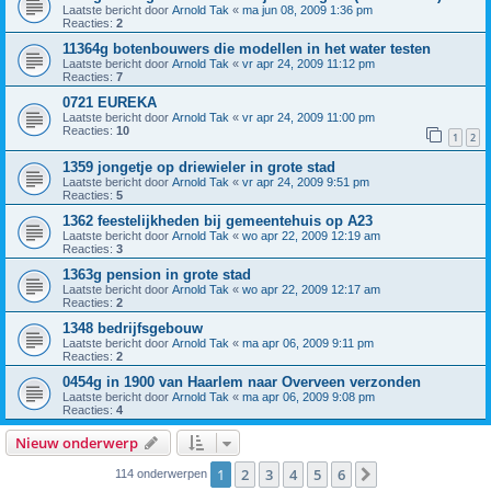
Laatste bericht door
Arnold Tak
«
ma jun 08, 2009 1:36 pm
Reacties:
2
11364g botenbouwers die modellen in het water testen
Laatste bericht door
Arnold Tak
«
vr apr 24, 2009 11:12 pm
Reacties:
7
0721 EUREKA
Laatste bericht door
Arnold Tak
«
vr apr 24, 2009 11:00 pm
Reacties:
10
1
2
1359 jongetje op driewieler in grote stad
Laatste bericht door
Arnold Tak
«
vr apr 24, 2009 9:51 pm
Reacties:
5
1362 feestelijkheden bij gemeentehuis op A23
Laatste bericht door
Arnold Tak
«
wo apr 22, 2009 12:19 am
Reacties:
3
1363g pension in grote stad
Laatste bericht door
Arnold Tak
«
wo apr 22, 2009 12:17 am
Reacties:
2
1348 bedrijfsgebouw
Laatste bericht door
Arnold Tak
«
ma apr 06, 2009 9:11 pm
Reacties:
2
0454g in 1900 van Haarlem naar Overveen verzonden
Laatste bericht door
Arnold Tak
«
ma apr 06, 2009 9:08 pm
Reacties:
4
Nieuw onderwerp
1
2
3
4
5
6
Volgende
114 onderwerpen