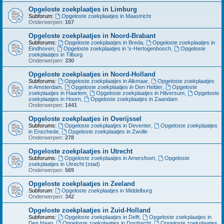
Opgeloste zoekplaatjes in Limburg
Subforum:
Opgeloste zoekplaatjes in Maastricht
Onderwerpen:
167
Opgeloste zoekplaatjes in Noord-Brabant
Subforums:
Opgeloste zoekplaatjes in Breda
,
Opgeloste zoekplaatjes in
Eindhoven
,
Opgeloste zoekplaatjes in 's-Hertogenbosch
,
Opgeloste
zoekplaatjes in Tilburg
Onderwerpen:
330
Opgeloste zoekplaatjes in Noord-Holland
Subforums:
Opgeloste zoekplaatjes in Alkmaar
,
Opgeloste zoekplaatjes
in Amsterdam
,
Opgeloste zoekplaatjes in Den Helder
,
Opgeloste
zoekplaatjes in Haarlem
,
Opgeloste zoekplaatjes in Hilversum
,
Opgeloste
zoekplaatjes in Hoorn
,
Opgeloste zoekplaatjes in Zaandam
Onderwerpen:
1441
Opgeloste zoekplaatjes in Overijssel
Subforums:
Opgeloste zoekplaatjes in Deventer
,
Opgeloste zoekplaatjes
in Enschede
,
Opgeloste zoekplaatjes in Zwolle
Onderwerpen:
278
Opgeloste zoekplaatjes in Utrecht
Subforums:
Opgeloste zoekplaatjes in Amersfoort
,
Opgeloste
zoekplaatjes in Utrecht (stad)
Onderwerpen:
569
Opgeloste zoekplaatjes in Zeeland
Subforum:
Opgeloste zoekplaatjes in Middelburg
Onderwerpen:
342
Opgeloste zoekplaatjes in Zuid-Holland
Subforums:
Opgeloste zoekplaatjes in Delft
,
Opgeloste zoekplaatjes in
Den Haag
,
Opgeloste zoekplaatjes in Dordrecht
,
Opgeloste zoekplaatjes