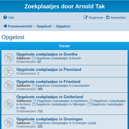
Zoekplaatjes door Arnold Tak
V&A
Registreer
Aanmelden
Forumoverzicht
Opgelost!
Opgelost
Opgelost
Forum
Opgeloste zoekplaatjes in Drenthe
Subforum:
Opgeloste zoekplaatjes in Assen
Onderwerpen:
82
Opgeloste zoekplaatjes in Flevoland
Onderwerpen:
1
Opgeloste zoekplaatjes in Friesland
Subforum:
Opgeloste zoekplaatjes in Leeuwarden
Onderwerpen:
386
Opgeloste zoekplaatjes in Gelderland
Subforums:
Opgeloste zoekplaatjes in Apeldoorn
,
Opgeloste zoekplaatjes
in Arnhem
,
Opgeloste zoekplaatjes in Nijmegen
,
Opgeloste zoekplaatjes
in Velp
Onderwerpen:
712
Opgeloste zoekplaatjes in Groningen
Subforum:
Opgeloste zoekplaatjes in Groningen (stad)
Onderwerpen:
265