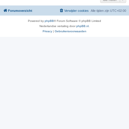
Forumoverzicht
Verwijder cookies
Alle tijden zijn
UTC+02:00
Powered by
phpBB
® Forum Software © phpBB Limited
Nederlandse vertaling door
phpBB.nl
.
Privacy
|
Gebruikersvoorwaarden