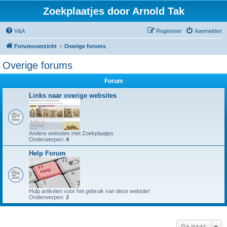
Zoekplaatjes door Arnold Tak
V&A
Registreer
Aanmelden
Forumoverzicht
Overige forums
Overige forums
Forum
Links naar overige websites
Andere websites met Zoekplaatjes
Onderwerpen:
4
Help Forum
Hulp artikelen voor het gebruik van deze website!
Onderwerpen:
2
Ga naar