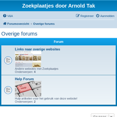
Zoekplaatjes door Arnold Tak
V&A
Registreer
Aanmelden
Forumoverzicht
Overige forums
Overige forums
Forum
Links naar overige websites
Andere websites met Zoekplaatjes
Onderwerpen:
4
Help Forum
Hulp artikelen voor het gebruik van deze website!
Onderwerpen:
2
Ga naar