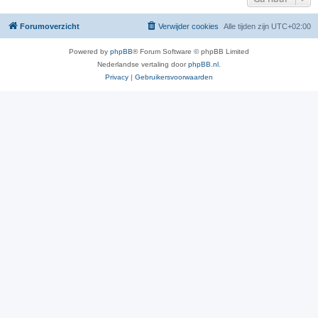
Forumoverzicht
Verwijder cookies
Alle tijden zijn
UTC+02:00
Powered by
phpBB
® Forum Software © phpBB Limited
Nederlandse vertaling door
phpBB.nl
.
Privacy
|
Gebruikersvoorwaarden