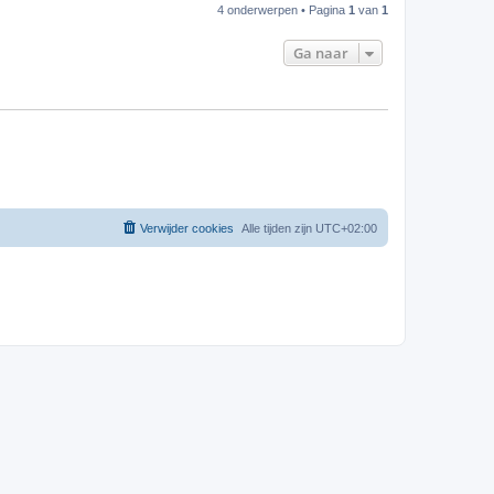
4 onderwerpen • Pagina
1
van
1
Ga naar
Verwijder cookies
Alle tijden zijn
UTC+02:00