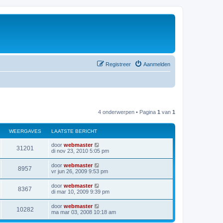
Registreer
Aanmelden
4 onderwerpen • Pagina
1
van
1
WEERGAVES
LAATSTE BERICHT
door
webmaster
31201
di nov 23, 2010 5:05 pm
door
webmaster
8957
vr jun 26, 2009 9:53 pm
door
webmaster
8367
di mar 10, 2009 9:39 pm
door
webmaster
10282
ma mar 03, 2008 10:18 am