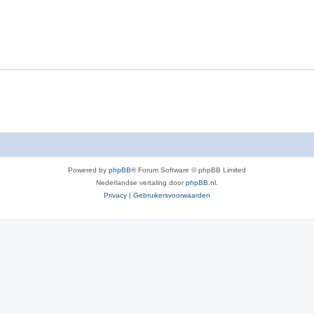
Powered by
phpBB
® Forum Software © phpBB Limited
Nederlandse vertaling door
phpBB.nl
.
Privacy
|
Gebruikersvoorwaarden