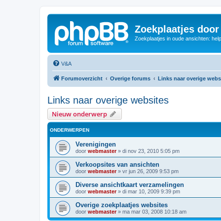
Zoekplaatjes door
Zoekplaatjes in oude ansichten: hel
V&A
Forumoverzicht
Overige forums
Links naar overige webs
Links naar overige websites
Nieuw onderwerp
ONDERWERPEN
Verenigingen
door
webmaster
»
di nov 23, 2010 5:05 pm
Verkoopsites van ansichten
door
webmaster
»
vr jun 26, 2009 9:53 pm
Diverse ansichtkaart verzamelingen
door
webmaster
»
di mar 10, 2009 9:39 pm
Overige zoekplaatjes websites
door
webmaster
»
ma mar 03, 2008 10:18 am