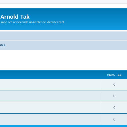
 Arnold Tak
p mee om onbekende ansichten te identificeren!
ites
REACTIES
0
0
0
0