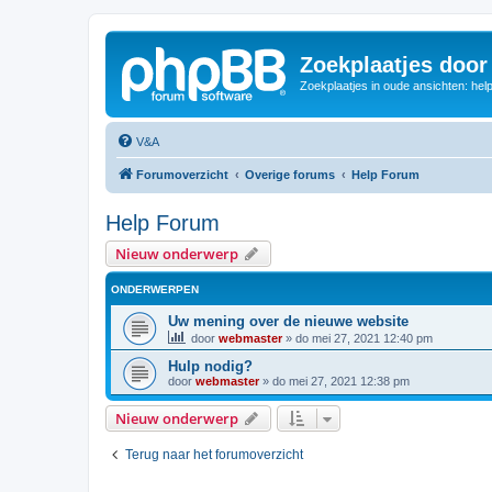
Zoekplaatjes door
Zoekplaatjes in oude ansichten: hel
V&A
Forumoverzicht
Overige forums
Help Forum
Help Forum
Nieuw onderwerp
ONDERWERPEN
Uw mening over de nieuwe website
door
webmaster
»
do mei 27, 2021 12:40 pm
Hulp nodig?
door
webmaster
»
do mei 27, 2021 12:38 pm
Nieuw onderwerp
Terug naar het forumoverzicht