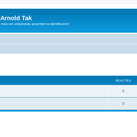
 Arnold Tak
p mee om onbekende ansichten te identificeren!
REACTIES
0
0