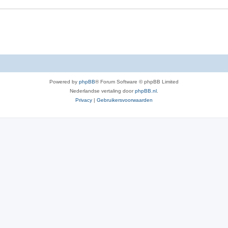
Powered by
phpBB
® Forum Software © phpBB Limited
Nederlandse vertaling door
phpBB.nl
.
Privacy
|
Gebruikersvoorwaarden