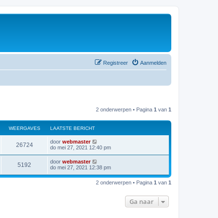
Registreer
Aanmelden
2 onderwerpen • Pagina
1
van
1
WEERGAVES
LAATSTE BERICHT
door
webmaster
26724
do mei 27, 2021 12:40 pm
door
webmaster
5192
do mei 27, 2021 12:38 pm
2 onderwerpen • Pagina
1
van
1
Ga naar