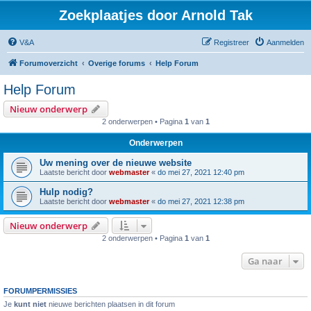
Zoekplaatjes door Arnold Tak
V&A
Registreer
Aanmelden
Forumoverzicht
Overige forums
Help Forum
Help Forum
Nieuw onderwerp
2 onderwerpen • Pagina
1
van
1
Onderwerpen
Uw mening over de nieuwe website
Laatste bericht door
webmaster
«
do mei 27, 2021 12:40 pm
Hulp nodig?
Laatste bericht door
webmaster
«
do mei 27, 2021 12:38 pm
Nieuw onderwerp
2 onderwerpen • Pagina
1
van
1
Ga naar
FORUMPERMISSIES
Je
kunt niet
nieuwe berichten plaatsen in dit forum