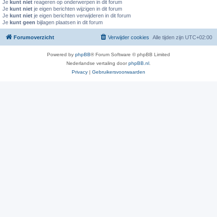
Je
kunt niet
reageren op onderwerpen in dit forum
Je
kunt niet
je eigen berichten wijzigen in dit forum
Je
kunt niet
je eigen berichten verwijderen in dit forum
Je
kunt geen
bijlagen plaatsen in dit forum
Forumoverzicht
Verwijder cookies
Alle tijden zijn
UTC+02:00
Powered by
phpBB
® Forum Software © phpBB Limited
Nederlandse vertaling door
phpBB.nl
.
Privacy
|
Gebruikersvoorwaarden