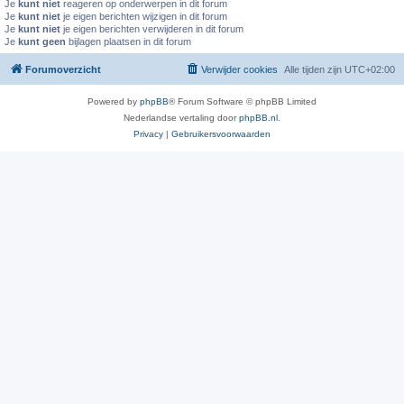
Je
kunt niet
reageren op onderwerpen in dit forum
Je
kunt niet
je eigen berichten wijzigen in dit forum
Je
kunt niet
je eigen berichten verwijderen in dit forum
Je
kunt geen
bijlagen plaatsen in dit forum
Forumoverzicht
Verwijder cookies
Alle tijden zijn
UTC+02:00
Powered by
phpBB
® Forum Software © phpBB Limited
Nederlandse vertaling door
phpBB.nl
.
Privacy
|
Gebruikersvoorwaarden