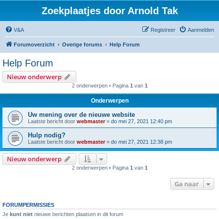
Zoekplaatjes door Arnold Tak
V&A
Registreer
Aanmelden
Forumoverzicht
Overige forums
Help Forum
Help Forum
Nieuw onderwerp
2 onderwerpen • Pagina
1
van
1
Onderwerpen
Uw mening over de nieuwe website
Laatste bericht door
webmaster
«
do mei 27, 2021 12:40 pm
Hulp nodig?
Laatste bericht door
webmaster
«
do mei 27, 2021 12:38 pm
Nieuw onderwerp
2 onderwerpen • Pagina
1
van
1
Ga naar
FORUMPERMISSIES
Je
kunt niet
nieuwe berichten plaatsen in dit forum