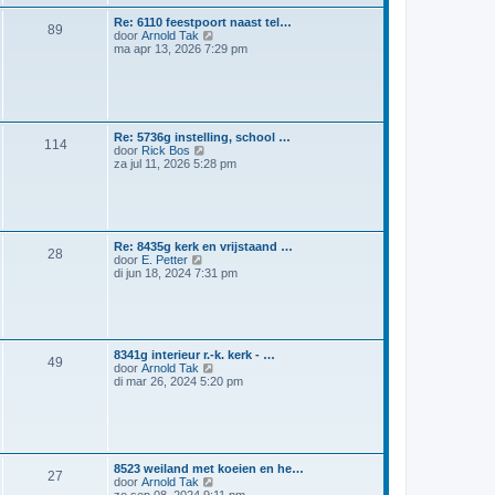
l
r
a
i
Re: 6110 feestpoort naast tel…
a
89
c
B
door
Arnold Tak
t
h
e
ma apr 13, 2026 7:29 pm
s
t
k
t
i
e
j
b
k
e
l
r
a
i
Re: 5736g instelling, school …
a
114
c
B
door
Rick Bos
t
h
e
za jul 11, 2026 5:28 pm
s
t
k
t
i
e
j
b
k
e
l
r
a
Re: 8435g kerk en vrijstaand …
i
28
a
B
door
E. Petter
c
t
e
di jun 18, 2024 7:31 pm
h
s
k
t
t
i
e
j
b
k
e
l
r
a
8341g interieur r.-k. kerk - …
49
i
a
B
door
Arnold Tak
c
t
e
di mar 26, 2024 5:20 pm
h
s
k
t
t
i
e
j
b
k
e
l
r
a
8523 weiland met koeien en he…
i
a
27
B
door
Arnold Tak
c
t
e
zo sep 08, 2024 9:11 pm