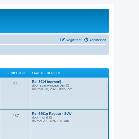
Registreer
Aanmelden
BERICHTEN
LAATSTE BERICHT
Re: 8414 bouwerij
94
B
door
svanwijngaarden
e
ma mar 30, 2026 10:27 pm
k
i
j
k
l
a
Re: 6401g Regout - SvW
a
287
B
door
Ingrid
t
e
do mei 28, 2026 1:18 am
s
k
t
i
e
j
b
k
e