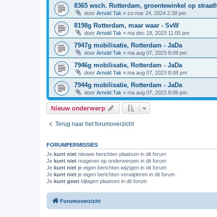
8365 wsch. Rotterdam, groentewinkel op straat
door
Arnold Tak
»
zo mar 24, 2024 2:38 pm
8198g Rotterdam, maar waar - SvW
door
Arnold Tak
»
ma dec 18, 2023 11:05 pm
7947g mobilisatie, Rotterdam - JaDa
door
Arnold Tak
»
ma aug 07, 2023 8:09 pm
7946g mobilisatie, Rotterdam - JaDa
door
Arnold Tak
»
ma aug 07, 2023 8:08 pm
7944g mobilisatie, Rotterdam - JaDa
door
Arnold Tak
»
ma aug 07, 2023 8:06 pm
Nieuw onderwerp
Terug naar het forumoverzicht
FORUMPERMISSIES
Je
kunt niet
nieuwe berichten plaatsen in dit forum
Je
kunt niet
reageren op onderwerpen in dit forum
Je
kunt niet
je eigen berichten wijzigen in dit forum
Je
kunt niet
je eigen berichten verwijderen in dit forum
Je
kunt geen
bijlagen plaatsen in dit forum
Forumoverzicht