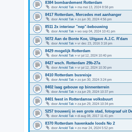
8384 bombardement Rotterdam
door
Arnold Tak
»
ma mei 13, 2024 8:58 pm
8417 Rotterdam, Mercedes met aanhanger
door
Arnold Tak
»
zo jun 30, 2024 4:56 pm
8511 2x interieur "nep"-bebouwing
door
Arnold Tak
»
wo sep 04, 2024 10:41 pm
5072 Aan de Bonte Koe, Uitgave A.J.C. R'dam
door
Arnold Tak
»
vr dec 23, 2016 3:18 pm
8429 mogelijk Rotterdam
door
Arnold Tak
»
vr jul 12, 2024 10:40 pm
8427 wsch. Rotterdam 29b-27a
door
Arnold Tak
»
vr jul 12, 2024 10:30 pm
8410 Rotterdam busreisje
door
Arnold Tak
»
zo jun 30, 2024 3:24 pm
8402 laag gebouw op binnenterrein
door
Arnold Tak
»
za jun 29, 2024 10:37 pm
8401 feest in Rotterdamse volksbuurt
door
Arnold Tak
»
za jun 29, 2024 10:34 pm
5257 trouwerij in een grote stad, fotograaf uit
door
Arnold Tak
»
di aug 08, 2017 11:41 pm
8370 Rotterdam havenkade loods No 2
door
Arnold Tak
»
zo mar 24, 2024 5:52 pm