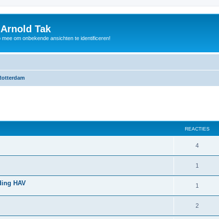
 Arnold Tak
p mee om onbekende ansichten te identificeren!
Rotterdam
REACTIES
4
1
ding HAV
1
2