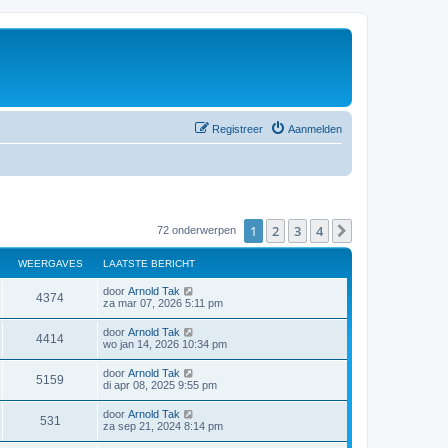
Registreer
Aanmelden
1
2
3
4
Volgende
72 onderwerpen
WEERGAVES
LAATSTE BERICHT
door
Arnold Tak
4374
za mar 07, 2026 5:11 pm
door
Arnold Tak
4414
wo jan 14, 2026 10:34 pm
door
Arnold Tak
5159
di apr 08, 2025 9:55 pm
door
Arnold Tak
531
za sep 21, 2024 8:14 pm