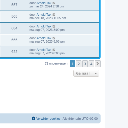
door
Arnold Tak
557
zo mar 24, 2024 2:38 pm
door
Arnold Tak
505
ma dec 18, 2023 11:05 pm
door
Arnold Tak
684
ma aug 07, 2023 8:09 pm
door
Arnold Tak
665
ma aug 07, 2023 8:08 pm
door
Arnold Tak
622
ma aug 07, 2023 8:06 pm
1
2
3
4
Volgende
72 onderwerpen
Ga naar
Verwijder cookies
Alle tijden zijn
UTC+02:00