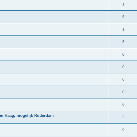
1
5
1
5
0
0
0
0
0
 Den Haag, mogelijk Rotterdam
3
0