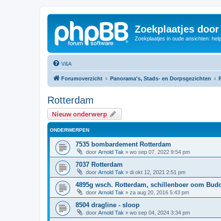
Zoekplaatjes door
Zoekplaatjes in oude ansichten: hel
V&A
Forumoverzicht
Panorama's, Stads- en Dorpsgezichten
Rotterdam
Nieuw onderwerp
ONDERWERPEN
7535 bombardement Rotterdam
door
Arnold Tak
»
wo sep 07, 2022 9:54 pm
7037 Rotterdam
door
Arnold Tak
»
di okt 12, 2021 2:51 pm
4895g wsch. Rotterdam, schillenboer oom Bud
door
Arnold Tak
»
za aug 20, 2016 5:43 pm
8504 dragline - sloop
door
Arnold Tak
»
wo sep 04, 2024 3:34 pm