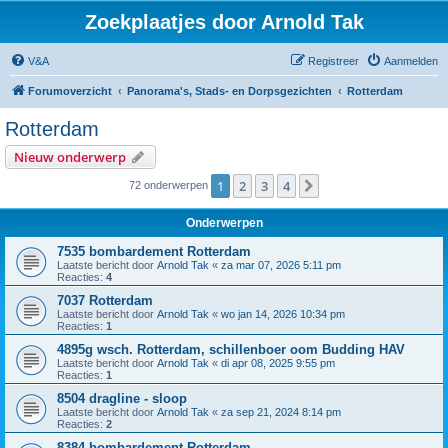
Zoekplaatjes door Arnold Tak
V&A
Registreer
Aanmelden
Forumoverzicht
Panorama's, Stads- en Dorpsgezichten
Rotterdam
Rotterdam
Nieuw onderwerp
1
2
3
4
Volgende
72 onderwerpen
Onderwerpen
7535 bombardement Rotterdam
Laatste bericht door
Arnold Tak
«
za mar 07, 2026 5:11 pm
Reacties:
4
7037 Rotterdam
Laatste bericht door
Arnold Tak
«
wo jan 14, 2026 10:34 pm
Reacties:
1
4895g wsch. Rotterdam, schillenboer oom Budding HAV
Laatste bericht door
Arnold Tak
«
di apr 08, 2025 9:55 pm
Reacties:
1
8504 dragline - sloop
Laatste bericht door
Arnold Tak
«
za sep 21, 2024 8:14 pm
Reacties:
2
8384 bombardement Rotterdam