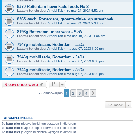
8370 Rotterdam havenkade loods No 2
Laatste bericht door
Arnold Tak
«
zo mar 24, 2024 5:52 pm
8365 wsch. Rotterdam, groentewinkel op straathoek
Laatste bericht door
Arnold Tak
«
zo mar 24, 2024 2:38 pm
8198g Rotterdam, maar waar - SvW
Laatste bericht door
Arnold Tak
«
ma dec 18, 2023 11:05 pm
7947g mobilisatie, Rotterdam - JaDa
Laatste bericht door
Arnold Tak
«
ma aug 07, 2023 8:09 pm
7946g mobilisatie, Rotterdam - JaDa
Laatste bericht door
Arnold Tak
«
ma aug 07, 2023 8:08 pm
7944g mobilisatie, Rotterdam - JaDa
Laatste bericht door
Arnold Tak
«
ma aug 07, 2023 8:06 pm
Nieuw onderwerp
1
2
3
4
Volgende
72 onderwerpen
Ga naar
FORUMPERMISSIES
Je
kunt niet
nieuwe berichten plaatsen in dit forum
Je
kunt niet
reageren op onderwerpen in dit forum
Je
kunt niet
je eigen berichten wijzigen in dit forum