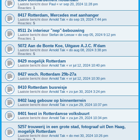
Laatste bericht door
Paul
«
vr sep 20, 2024 11:28 pm
Reacties:
1
8417 Rotterdam, Mercedes met aanhanger
Laatste bericht door
Arnold Tak
«
do sep 19, 2024 7:44 pm
Reacties:
5
8511 2x interieur "nep"-bebouwing
Laatste bericht door
Stefan de Leeuw
«
do sep 05, 2024 9:12 pm
Reacties:
1
5072 Aan de Bonte Koe, Uitgave A.J.C. R'dam
Laatste bericht door
Arnold Tak
«
do aug 08, 2024 3:38 pm
Reacties:
5
8429 mogelijk Rotterdam
Laatste bericht door
Arnold Tak
«
vr jul 12, 2024 10:40 pm
8427 wsch. Rotterdam 29b-27a
Laatste bericht door
Arnold Tak
«
vr jul 12, 2024 10:30 pm
8410 Rotterdam busreisje
Laatste bericht door
Arnold Tak
«
zo jun 30, 2024 3:24 pm
8402 laag gebouw op binnenterrein
Laatste bericht door
Arnold Tak
«
za jun 29, 2024 10:37 pm
8401 feest in Rotterdamse volksbuurt
Laatste bericht door
Arnold Tak
«
za jun 29, 2024 10:34 pm
5257 trouwerij in een grote stad, fotograaf uit Den Haag,
mogelijk Rotterdam
Laatste bericht door
Arnold Tak
«
do mei 30, 2024 10:26 pm
Reacties:
3