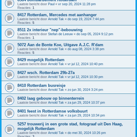
Laatste bericht door
Paul
«
vr sep 20, 2024 11:28 pm
Reacties:
1
8417 Rotterdam, Mercedes met aanhanger
Laatste bericht door
Arnold Tak
«
do sep 19, 2024 7:44 pm
Reacties:
5
8511 2x interieur "nep"-bebouwing
Laatste bericht door
Stefan de Leeuw
«
do sep 05, 2024 9:12 pm
Reacties:
1
5072 Aan de Bonte Koe, Uitgave A.J.C. R'dam
Laatste bericht door
Arnold Tak
«
do aug 08, 2024 3:38 pm
Reacties:
5
8429 mogelijk Rotterdam
Laatste bericht door
Arnold Tak
«
vr jul 12, 2024 10:40 pm
8427 wsch. Rotterdam 29b-27a
Laatste bericht door
Arnold Tak
«
vr jul 12, 2024 10:30 pm
8410 Rotterdam busreisje
Laatste bericht door
Arnold Tak
«
zo jun 30, 2024 3:24 pm
8402 laag gebouw op binnenterrein
Laatste bericht door
Arnold Tak
«
za jun 29, 2024 10:37 pm
8401 feest in Rotterdamse volksbuurt
Laatste bericht door
Arnold Tak
«
za jun 29, 2024 10:34 pm
5257 trouwerij in een grote stad, fotograaf uit Den Haag,
mogelijk Rotterdam
Laatste bericht door
Arnold Tak
«
do mei 30, 2024 10:26 pm
Reacties:
3