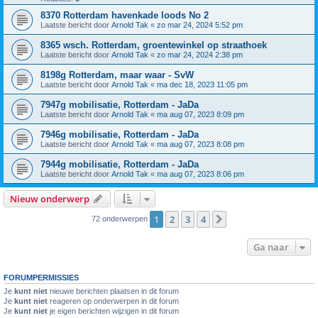
8370 Rotterdam havenkade loods No 2
Laatste bericht door
Arnold Tak
«
zo mar 24, 2024 5:52 pm
8365 wsch. Rotterdam, groentewinkel op straathoek
Laatste bericht door
Arnold Tak
«
zo mar 24, 2024 2:38 pm
8198g Rotterdam, maar waar - SvW
Laatste bericht door
Arnold Tak
«
ma dec 18, 2023 11:05 pm
7947g mobilisatie, Rotterdam - JaDa
Laatste bericht door
Arnold Tak
«
ma aug 07, 2023 8:09 pm
7946g mobilisatie, Rotterdam - JaDa
Laatste bericht door
Arnold Tak
«
ma aug 07, 2023 8:08 pm
7944g mobilisatie, Rotterdam - JaDa
Laatste bericht door
Arnold Tak
«
ma aug 07, 2023 8:06 pm
Nieuw onderwerp
1
2
3
4
Volgende
72 onderwerpen
Ga naar
FORUMPERMISSIES
Je
kunt niet
nieuwe berichten plaatsen in dit forum
Je
kunt niet
reageren op onderwerpen in dit forum
Je
kunt niet
je eigen berichten wijzigen in dit forum