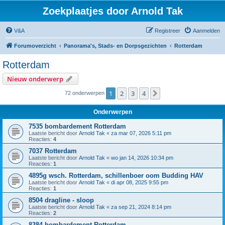
Zoekplaatjes door Arnold Tak
V&A
Registreer
Aanmelden
Forumoverzicht
Panorama's, Stads- en Dorpsgezichten
Rotterdam
Rotterdam
Nieuw onderwerp
1
2
3
4
Volgende
72 onderwerpen
Onderwerpen
7535 bombardement Rotterdam
Laatste bericht door
Arnold Tak
«
za mar 07, 2026 5:11 pm
Reacties:
4
7037 Rotterdam
Laatste bericht door
Arnold Tak
«
wo jan 14, 2026 10:34 pm
Reacties:
1
4895g wsch. Rotterdam, schillenboer oom Budding HAV
Laatste bericht door
Arnold Tak
«
di apr 08, 2025 9:55 pm
Reacties:
1
8504 dragline - sloop
Laatste bericht door
Arnold Tak
«
za sep 21, 2024 8:14 pm
Reacties:
2
8384 bombardement Rotterdam