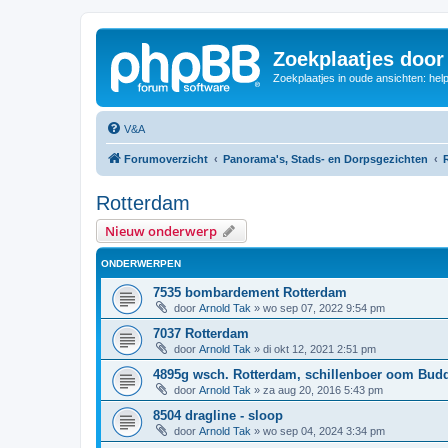
Zoekplaatjes door
Zoekplaatjes in oude ansichten: hel
V&A
Forumoverzicht
Panorama's, Stads- en Dorpsgezichten
Rotterdam
Nieuw onderwerp
ONDERWERPEN
7535 bombardement Rotterdam
door
Arnold Tak
»
wo sep 07, 2022 9:54 pm
7037 Rotterdam
door
Arnold Tak
»
di okt 12, 2021 2:51 pm
4895g wsch. Rotterdam, schillenboer oom Bud
door
Arnold Tak
»
za aug 20, 2016 5:43 pm
8504 dragline - sloop
door
Arnold Tak
»
wo sep 04, 2024 3:34 pm