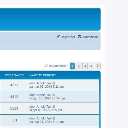
Registreer
Aanmelden
1
2
3
4
Volgende
72 onderwerpen
WEERGAVES
LAATSTE BERICHT
door
Arnold Tak
4373
za mar 07, 2026 5:11 pm
door
Arnold Tak
4413
wo jan 14, 2026 10:34 pm
door
Arnold Tak
5159
di apr 08, 2025 9:55 pm
door
Arnold Tak
531
za sep 21, 2024 8:14 pm