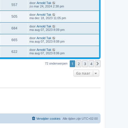
door
Arnold Tak
557
zo mar 24, 2024 2:38 pm
door
Arnold Tak
505
ma dec 18, 2023 11:05 pm
door
Arnold Tak
684
ma aug 07, 2023 8:09 pm
door
Arnold Tak
665
ma aug 07, 2023 8:08 pm
door
Arnold Tak
622
ma aug 07, 2023 8:06 pm
1
2
3
4
Volgende
72 onderwerpen
Ga naar
Verwijder cookies
Alle tijden zijn
UTC+02:00