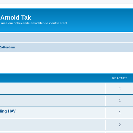
 Arnold Tak
p mee om onbekende ansichten te identificeren!
Rotterdam
REACTIES
4
1
ding HAV
1
2