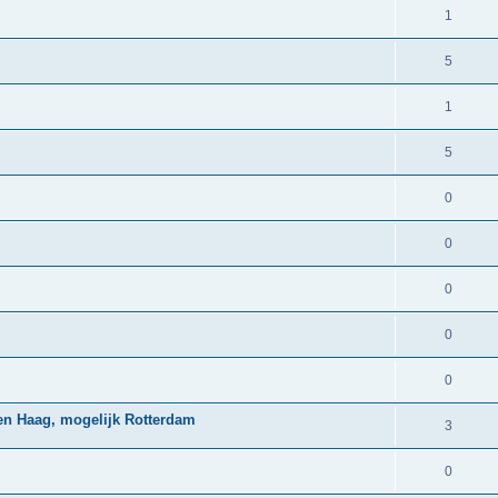
1
5
1
5
0
0
0
0
0
 Den Haag, mogelijk Rotterdam
3
0