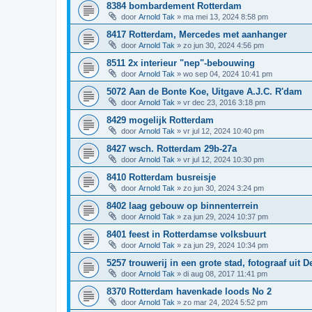
8384 bombardement Rotterdam
door
Arnold Tak
»
ma mei 13, 2024 8:58 pm
8417 Rotterdam, Mercedes met aanhanger
door
Arnold Tak
»
zo jun 30, 2024 4:56 pm
8511 2x interieur "nep"-bebouwing
door
Arnold Tak
»
wo sep 04, 2024 10:41 pm
5072 Aan de Bonte Koe, Uitgave A.J.C. R'dam
door
Arnold Tak
»
vr dec 23, 2016 3:18 pm
8429 mogelijk Rotterdam
door
Arnold Tak
»
vr jul 12, 2024 10:40 pm
8427 wsch. Rotterdam 29b-27a
door
Arnold Tak
»
vr jul 12, 2024 10:30 pm
8410 Rotterdam busreisje
door
Arnold Tak
»
zo jun 30, 2024 3:24 pm
8402 laag gebouw op binnenterrein
door
Arnold Tak
»
za jun 29, 2024 10:37 pm
8401 feest in Rotterdamse volksbuurt
door
Arnold Tak
»
za jun 29, 2024 10:34 pm
5257 trouwerij in een grote stad, fotograaf uit
door
Arnold Tak
»
di aug 08, 2017 11:41 pm
8370 Rotterdam havenkade loods No 2
door
Arnold Tak
»
zo mar 24, 2024 5:52 pm