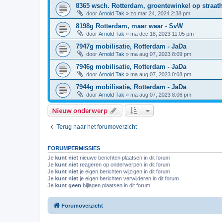
8365 wsch. Rotterdam, groentewinkel op straat
door
Arnold Tak
»
zo mar 24, 2024 2:38 pm
8198g Rotterdam, maar waar - SvW
door
Arnold Tak
»
ma dec 18, 2023 11:05 pm
7947g mobilisatie, Rotterdam - JaDa
door
Arnold Tak
»
ma aug 07, 2023 8:09 pm
7946g mobilisatie, Rotterdam - JaDa
door
Arnold Tak
»
ma aug 07, 2023 8:08 pm
7944g mobilisatie, Rotterdam - JaDa
door
Arnold Tak
»
ma aug 07, 2023 8:06 pm
Nieuw onderwerp
Terug naar het forumoverzicht
FORUMPERMISSIES
Je
kunt niet
nieuwe berichten plaatsen in dit forum
Je
kunt niet
reageren op onderwerpen in dit forum
Je
kunt niet
je eigen berichten wijzigen in dit forum
Je
kunt niet
je eigen berichten verwijderen in dit forum
Je
kunt geen
bijlagen plaatsen in dit forum
Forumoverzicht