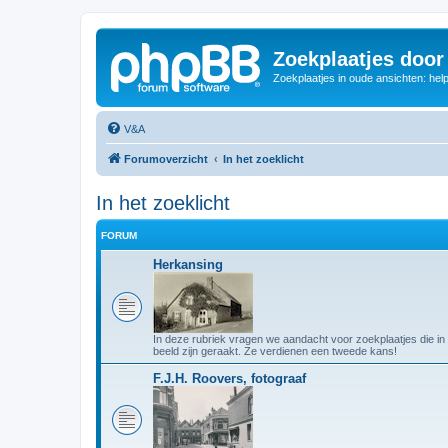
Zoekplaatjes door
Zoekplaatjes in oude ansichten: hel
V&A
Forumoverzicht
In het zoeklicht
In het zoeklicht
FORUM
Herkansing
In deze rubriek vragen we aandacht voor zoekplaatjes die in
beeld zijn geraakt. Ze verdienen een tweede kans!
F.J.H. Roovers, fotograaf