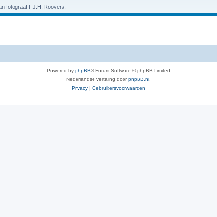
van fotograaf F.J.H. Roovers.
Powered by
phpBB
® Forum Software © phpBB Limited
Nederlandse vertaling door
phpBB.nl
.
Privacy
|
Gebruikersvoorwaarden