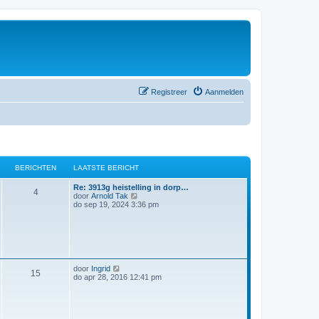
Registreer
Aanmelden
BERICHTEN
LAATSTE BERICHT
Re: 3913g heistelling in dorp…
4
B
door
Arnold Tak
e
do sep 19, 2024 3:36 pm
k
i
j
k
l
a
a
B
door
Ingrid
t
15
e
do apr 28, 2016 12:41 pm
s
k
t
i
e
j
b
k
e
l