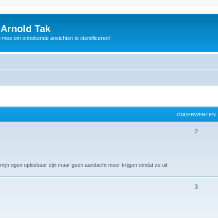
 Arnold Tak
p mee om onbekende ansichten te identificeren!
ONDERWERPEN
2
 mijn ogen oplosbaar zijn maar geen aandacht meer krijgen omdat ze uit
3