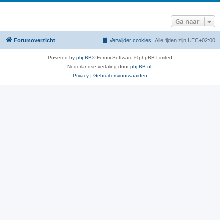
Ga naar
Forumoverzicht
Verwijder cookies
Alle tijden zijn
UTC+02:00
Powered by
phpBB
® Forum Software © phpBB Limited
Nederlandse vertaling door
phpBB.nl
.
Privacy
|
Gebruikersvoorwaarden