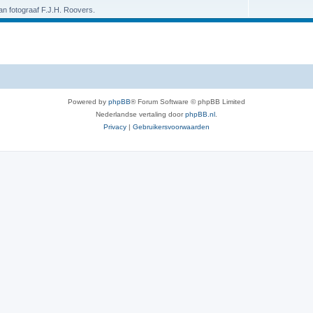
van fotograaf F.J.H. Roovers.
Powered by
phpBB
® Forum Software © phpBB Limited
Nederlandse vertaling door
phpBB.nl
.
Privacy
|
Gebruikersvoorwaarden