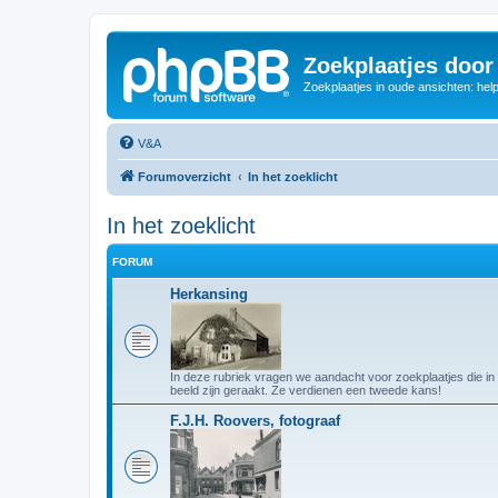
Zoekplaatjes door
Zoekplaatjes in oude ansichten: hel
V&A
Forumoverzicht
In het zoeklicht
In het zoeklicht
FORUM
Herkansing
In deze rubriek vragen we aandacht voor zoekplaatjes die in
beeld zijn geraakt. Ze verdienen een tweede kans!
F.J.H. Roovers, fotograaf