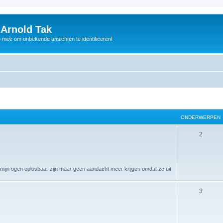
 Arnold Tak
p mee om onbekende ansichten te identificeren!
ONDERWERPEN
2
 mijn ogen oplosbaar zijn maar geen aandacht meer krijgen omdat ze uit
3