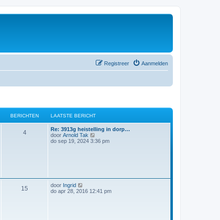
Registreer
Aanmelden
BERICHTEN
LAATSTE BERICHT
Re: 3913g heistelling in dorp…
4
B
door
Arnold Tak
e
do sep 19, 2024 3:36 pm
k
i
j
k
l
a
a
B
door
Ingrid
t
15
e
do apr 28, 2016 12:41 pm
s
k
t
i
e
j
b
k
e
l