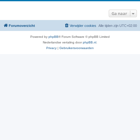
Ga naar
Forumoverzicht
Verwijder cookies
Alle tijden zijn
UTC+02:00
Powered by
phpBB
® Forum Software © phpBB Limited
Nederlandse vertaling door
phpBB.nl
.
Privacy
|
Gebruikersvoorwaarden