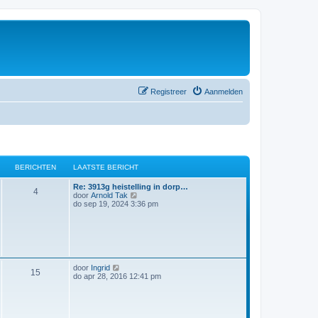
Registreer
Aanmelden
BERICHTEN
LAATSTE BERICHT
Re: 3913g heistelling in dorp…
4
B
door
Arnold Tak
e
do sep 19, 2024 3:36 pm
k
i
j
k
l
a
a
B
door
Ingrid
t
15
e
do apr 28, 2016 12:41 pm
s
k
t
i
e
j
b
k
e
l