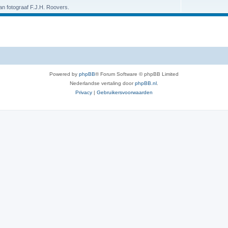
van fotograaf F.J.H. Roovers.
Powered by
phpBB
® Forum Software © phpBB Limited
Nederlandse vertaling door
phpBB.nl
.
Privacy
|
Gebruikersvoorwaarden