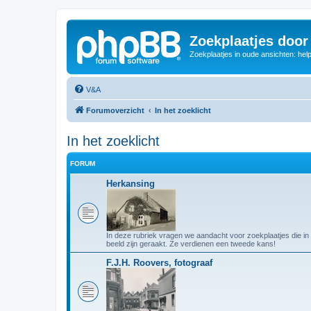
Zoekplaatjes door
Zoekplaatjes in oude ansichten: hel
V&A
Forumoverzicht
In het zoeklicht
In het zoeklicht
FORUM
Herkansing
In deze rubriek vragen we aandacht voor zoekplaatjes die in
beeld zijn geraakt. Ze verdienen een tweede kans!
F.J.H. Roovers, fotograaf