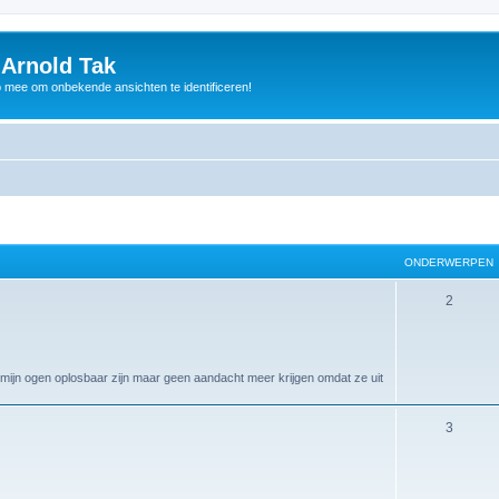
 Arnold Tak
p mee om onbekende ansichten te identificeren!
ONDERWERPEN
2
 mijn ogen oplosbaar zijn maar geen aandacht meer krijgen omdat ze uit
3