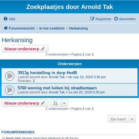
Zoekplaatjes door Arnold Tak
V&A
Registreer
Aanmelden
Forumoverzicht
In het zoeklicht
Herkansing
Herkansing
Nieuw onderwerp
2 onderwerpen • Pagina
1
van
1
Onderwerpen
3913g heistelling in dorp HvdB
Laatste bericht door
Arnold Tak
«
do sep 19, 2024 3:36 pm
Reacties:
2
5760 woning met luiken bij straatlantaarn
Laatste bericht door
Arnold Tak
«
za okt 20, 2018 8:39 pm
Nieuw onderwerp
2 onderwerpen • Pagina
1
van
1
Ga naar
FORUMPERMISSIES
Je
kunt niet
nieuwe berichten plaatsen in dit forum