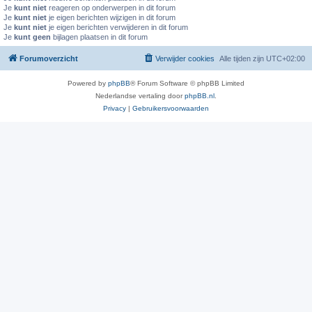
Je
kunt niet
reageren op onderwerpen in dit forum
Je
kunt niet
je eigen berichten wijzigen in dit forum
Je
kunt niet
je eigen berichten verwijderen in dit forum
Je
kunt geen
bijlagen plaatsen in dit forum
Forumoverzicht
Verwijder cookies
Alle tijden zijn
UTC+02:00
Powered by
phpBB
® Forum Software © phpBB Limited
Nederlandse vertaling door
phpBB.nl
.
Privacy
|
Gebruikersvoorwaarden