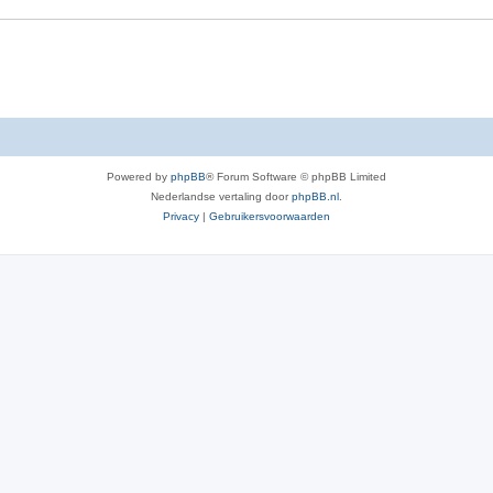
Powered by
phpBB
® Forum Software © phpBB Limited
Nederlandse vertaling door
phpBB.nl
.
Privacy
|
Gebruikersvoorwaarden