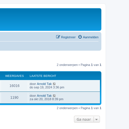
Registreer
Aanmelden
2 onderwerpen • Pagina
1
van
1
WEERGAVES
LAATSTE BERICHT
door
Arnold Tak
16016
do sep 19, 2024 3:36 pm
door
Arnold Tak
1190
za okt 20, 2018 8:39 pm
2 onderwerpen • Pagina
1
van
1
Ga naar