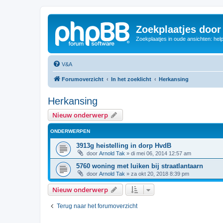
Zoekplaatjes door
Zoekplaatjes in oude ansichten: hel
V&A
Forumoverzicht
In het zoeklicht
Herkansing
Herkansing
Nieuw onderwerp
ONDERWERPEN
3913g heistelling in dorp HvdB
door
Arnold Tak
»
di mei 06, 2014 12:57 am
5760 woning met luiken bij straatlantaarn
door
Arnold Tak
»
za okt 20, 2018 8:39 pm
Nieuw onderwerp
Terug naar het forumoverzicht