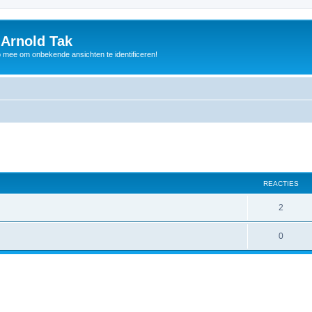
 Arnold Tak
p mee om onbekende ansichten te identificeren!
REACTIES
2
0