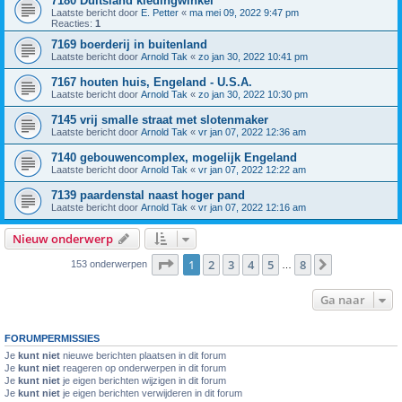
7180 Duitsland kledingwinkel
Laatste bericht door
E. Petter
«
ma mei 09, 2022 9:47 pm
Reacties:
1
7169 boerderij in buitenland
Laatste bericht door
Arnold Tak
«
zo jan 30, 2022 10:41 pm
7167 houten huis, Engeland - U.S.A.
Laatste bericht door
Arnold Tak
«
zo jan 30, 2022 10:30 pm
7145 vrij smalle straat met slotenmaker
Laatste bericht door
Arnold Tak
«
vr jan 07, 2022 12:36 am
7140 gebouwencomplex, mogelijk Engeland
Laatste bericht door
Arnold Tak
«
vr jan 07, 2022 12:22 am
7139 paardenstal naast hoger pand
Laatste bericht door
Arnold Tak
«
vr jan 07, 2022 12:16 am
Nieuw onderwerp
Pagina
1
van
8
1
2
3
4
5
8
Volgende
153 onderwerpen
…
Ga naar
FORUMPERMISSIES
Je
kunt niet
nieuwe berichten plaatsen in dit forum
Je
kunt niet
reageren op onderwerpen in dit forum
Je
kunt niet
je eigen berichten wijzigen in dit forum
Je
kunt niet
je eigen berichten verwijderen in dit forum