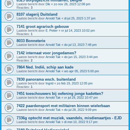
8323 dorpsgezicht militairen, België/
Laatste bericht door
Dik
«
zo nov 26, 2023 12:08 pm
Reacties:
3
8107 slagerij Duitsland
Laatste bericht door
Arnold Tak
«
di jul 25, 2023 1:37 pm
7141 groot agrarisch gebouw
Laatste bericht door
E. Petter
«
vr jul 14, 2023 10:02 pm
Reacties:
1
8033 Bonneterie
Laatste bericht door
Arnold Tak
«
do jul 13, 2023 7:48 pm
7142 internaat voor jongedames?
Laatste bericht door
Arnold Tak
«
do jun 15, 2023 3:44 pm
Reacties:
2
7864 Ned. Indië, schip aan kade
Laatste bericht door
Arnold Tak
«
wo apr 05, 2023 5:00 pm
7830 panorama wsch. buitenland
Laatste bericht door
Ingrid
«
zo feb 19, 2023 12:05 pm
Reacties:
1
7451 toeschouwers bij oefening jonge kadetten?
Laatste bericht door
Arnold Tak
«
vr jul 29, 2022 10:47 pm
7422 paardensport met militairen binnen wielerbaan
Laatste bericht door
Arnold Tak
«
do jul 28, 2022 9:09 pm
7336g optocht met muziek, vaandels, misdienaartjes - EJD
Laatste bericht door
Arnold Tak
«
di mei 10, 2022 9:17 pm