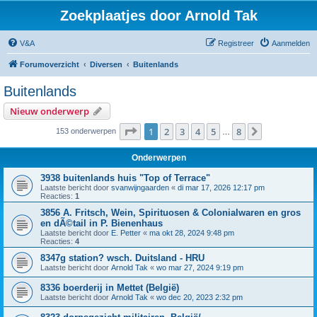
Zoekplaatjes door Arnold Tak
V&A
Registreer
Aanmelden
Forumoverzicht
Diversen
Buitenlands
Buitenlands
Nieuw onderwerp
Pagina
1
van
8
1
2
3
4
5
8
Volgende
153 onderwerpen
…
Onderwerpen
3938 buitenlands huis "Top of Terrace"
Laatste bericht door
svanwijngaarden
«
di mar 17, 2026 12:17 pm
Reacties:
1
3856 A. Fritsch, Wein, Spirituosen & Colonialwaren en gros
en dÃ©tail in P. Bienenhaus
Laatste bericht door
E. Petter
«
ma okt 28, 2024 9:48 pm
Reacties:
4
8347g station? wsch. Duitsland - HRU
Laatste bericht door
Arnold Tak
«
wo mar 27, 2024 9:19 pm
8336 boerderij in Mettet (België)
Laatste bericht door
Arnold Tak
«
wo dec 20, 2023 2:32 pm