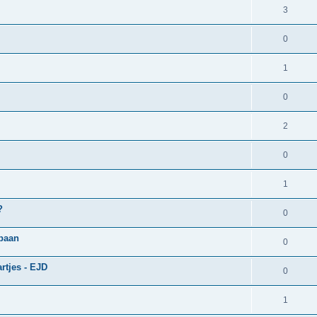
3
0
1
0
2
0
1
?
0
rbaan
0
rtjes - EJD
0
1