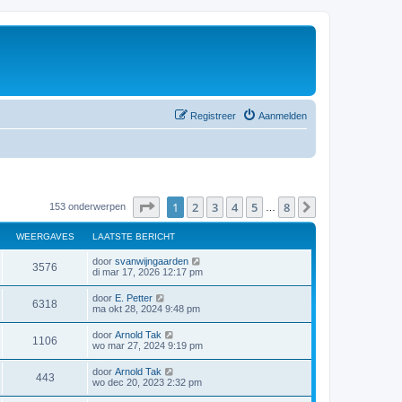
Registreer
Aanmelden
Pagina
1
van
8
1
2
3
4
5
8
Volgende
153 onderwerpen
…
WEERGAVES
LAATSTE BERICHT
door
svanwijngaarden
3576
di mar 17, 2026 12:17 pm
door
E. Petter
6318
ma okt 28, 2024 9:48 pm
door
Arnold Tak
1106
wo mar 27, 2024 9:19 pm
door
Arnold Tak
443
wo dec 20, 2023 2:32 pm