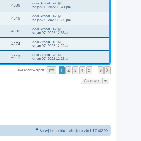
door
Arnold Tak
4039
zo jan 30, 2022 10:41 pm
door
Arnold Tak
4049
zo jan 30, 2022 10:30 pm
door
Arnold Tak
4592
vr jan 07, 2022 12:36 am
door
Arnold Tak
4274
vr jan 07, 2022 12:22 am
door
Arnold Tak
4212
vr jan 07, 2022 12:16 am
Pagina
1
van
8
1
2
3
4
5
8
Volgende
153 onderwerpen
…
Ga naar
Verwijder cookies
Alle tijden zijn
UTC+02:00