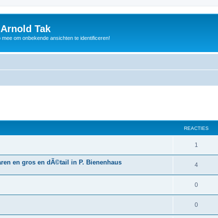
 Arnold Tak
p mee om onbekende ansichten te identificeren!
REACTIES
1
aren en gros en dÃ©tail in P. Bienenhaus
4
0
0