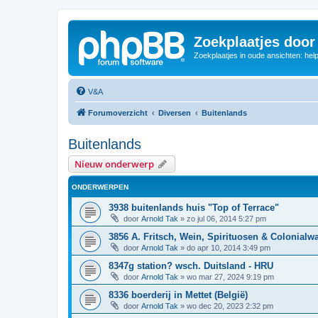
Zoekplaatjes door
Zoekplaatjes in oude ansichten: hel
V&A
Forumoverzicht
Diversen
Buitenlands
Buitenlands
Nieuw onderwerp
ONDERWERPEN
3938 buitenlands huis "Top of Terrace"
door
Arnold Tak
»
zo jul 06, 2014 5:27 pm
3856 A. Fritsch, Wein, Spirituosen & Colonialw
door
Arnold Tak
»
do apr 10, 2014 3:49 pm
8347g station? wsch. Duitsland - HRU
door
Arnold Tak
»
wo mar 27, 2024 9:19 pm
8336 boerderij in Mettet (België)
door
Arnold Tak
»
wo dec 20, 2023 2:32 pm