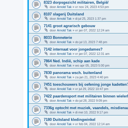
8323 dorpsgezicht militairen, België/
door
Arnold Tak
»
vr nov 24, 2023 4:53 pm
8107 slagerij Duitsland
door
Arnold Tak
»
di jul 25, 2023 1:37 pm
7141 groot agrarisch gebouw
door
Arnold Tak
»
vr jan 07, 2022 12:24 am
8033 Bonneterie
door
Arnold Tak
»
do jul 13, 2023 7:48 pm
7142 internaat voor jongedames?
door
Arnold Tak
»
vr jan 07, 2022 12:31 am
7864 Ned. Indië, schip aan kade
door
Arnold Tak
»
wo apr 05, 2023 5:00 pm
7830 panorama wsch. buitenland
door
Arnold Tak
»
za jan 21, 2023 4:40 pm
7451 toeschouwers bij oefening jonge kadetten
door
Arnold Tak
»
vr jul 29, 2022 10:47 pm
7422 paardensport met militairen binnen wiele
door
Arnold Tak
»
do jul 28, 2022 9:09 pm
7336g optocht met muziek, vaandels, misdienaa
door
Arnold Tak
»
di mei 10, 2022 9:17 pm
7180 Duitsland kledingwinkel
door
Arnold Tak
»
vr feb 04, 2022 12:14 am