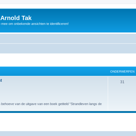
 Arnold Tak
p mee om onbekende ansichten te identificeren!
ONDERWERPEN
t
31
 behoeve van de uitgave van een boek getiteld “Strandleven langs de