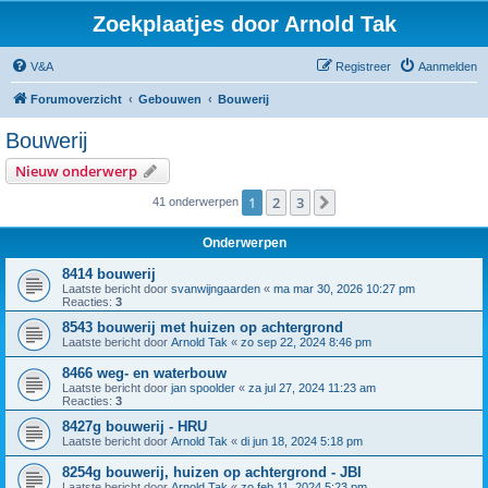
Zoekplaatjes door Arnold Tak
V&A
Registreer
Aanmelden
Forumoverzicht
Gebouwen
Bouwerij
Bouwerij
Nieuw onderwerp
1
2
3
Volgende
41 onderwerpen
Onderwerpen
8414 bouwerij
Laatste bericht door
svanwijngaarden
«
ma mar 30, 2026 10:27 pm
Reacties:
3
8543 bouwerij met huizen op achtergrond
Laatste bericht door
Arnold Tak
«
zo sep 22, 2024 8:46 pm
8466 weg- en waterbouw
Laatste bericht door
jan spoolder
«
za jul 27, 2024 11:23 am
Reacties:
3
8427g bouwerij - HRU
Laatste bericht door
Arnold Tak
«
di jun 18, 2024 5:18 pm
8254g bouwerij, huizen op achtergrond - JBI
Laatste bericht door
Arnold Tak
«
zo feb 11, 2024 5:23 pm