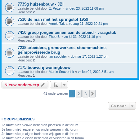
7739g huizenbouw - JBI
Laatste bericht door
E. Petter
«
vr dec 23, 2022 11:08 am
Reacties:
2
7510 de man met het springstof 1959
Laatste bericht door
Arnold Tak
«
zo aug 21, 2022 10:21 pm
7450 groep jongemannen aan de arbeid - vraagstuk
Laatste bericht door
Theo.B.
«
zo jul 31, 2022 11:16 pm
Reacties:
3
7238 arbeiders, grondwerkers, stoommachine,
geïmproviseerde brug
Laatste bericht door
jan spoolder
«
do mar 17, 2022 1:27 pm
Reacties:
2
7175 bouwerij woningbouw
Laatste bericht door
Martin Snuverink
«
vr feb 04, 2022 8:51 am
Reacties:
1
Nieuw onderwerp
1
2
3
Volgende
41 onderwerpen
Ga naar
FORUMPERMISSIES
Je
kunt niet
nieuwe berichten plaatsen in dit forum
Je
kunt niet
reageren op onderwerpen in dit forum
Je
kunt niet
je eigen berichten wijzigen in dit forum
Je
kunt niet
je eigen berichten verwijderen in dit forum