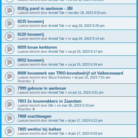
8181g pand in aanbouw - JBI
Laatste bericht door
Arnold Tak
«
ma dec 18, 2023 9:53 pm
8235 bouwerij
Laatste bericht door
Arnold Tak
«
vr aug 18, 2023 9:29 pm
8120 bouwerij
Laatste bericht door
Arnold Tak
«
vr aug 04, 2023 5:14 pm
8059 bouw kerktoren
Laatste bericht door
Arnold Tak
«
za jul 15, 2023 8:17 pm
8052 bouwerij
Laatste bericht door
Arnold Tak
«
za jul 15, 2023 6:34 pm
8008 bouwwerk van TRIO-bouwbedrijf uit Valkenswaard
Laatste bericht door
Sicco Fockens
«
do jun 15, 2023 7:51 am
Reacties:
1
7999 gebouw in aanbouw
Laatste bericht door
Arnold Tak
«
zo jun 11, 2023 9:51 pm
7853 2x bouwvakkers in Zaandam
Laatste bericht door
Dik
«
zo mar 05, 2023 5:24 pm
Reacties:
8
7808 vrachtwagen
Laatste bericht door
Arnold Tak
«
di jan 17, 2023 6:12 pm
7805 werklui bij balken
Laatste bericht door
Arnold Tak
«
di jan 17, 2023 6:03 pm