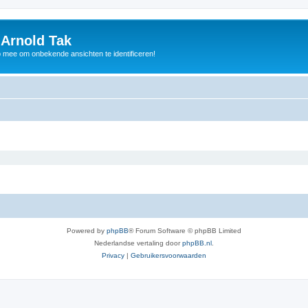
 Arnold Tak
p mee om onbekende ansichten te identificeren!
Powered by
phpBB
® Forum Software © phpBB Limited
Nederlandse vertaling door
phpBB.nl
.
Privacy
|
Gebruikersvoorwaarden