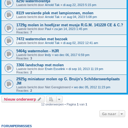
8250 watermolentje
Laatste bericht door
Arnold Tak
«
di aug 22, 2023 5:15 pm
8119 versierde plek met lampionnen, molen
Laatste bericht door
Arnold Tak
«
vr aug 04, 2023 5:08 pm
1729g molen in hoefijzer met musje R.G.M. 141228 CE & C.?
Laatste bericht door
Paul
«
za jan 14, 2023 1:45 pm
Reacties:
7
7472 watermolen met bezoek
Laatste bericht door
Arnold Tak
«
di aug 02, 2022 12:41 am
5464g watermolen - HJR
Laatste bericht door
lindy
«
wo dec 06, 2017 6:59 pm
Reacties:
3
3366 landschap met molen
Laatste bericht door
Erwin Esselink
«
di sep 10, 2013 11:19 pm
Reacties:
2
2925g miniatuur molen op G. Bruijn's Schilderswerkplaats
JM
Laatste bericht door
Niet Geregistreerd
«
wo dec 05, 2012 11:23 pm
Reacties:
2
Nieuw onderwerp
12 onderwerpen • Pagina
1
van
1
Ga naar
FORUMPERMISSIES