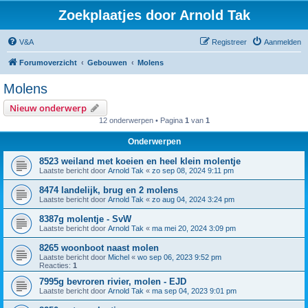
Zoekplaatjes door Arnold Tak
V&A
Registreer
Aanmelden
Forumoverzicht
Gebouwen
Molens
Molens
Nieuw onderwerp
12 onderwerpen • Pagina
1
van
1
Onderwerpen
8523 weiland met koeien en heel klein molentje
Laatste bericht door
Arnold Tak
«
zo sep 08, 2024 9:11 pm
8474 landelijk, brug en 2 molens
Laatste bericht door
Arnold Tak
«
zo aug 04, 2024 3:24 pm
8387g molentje - SvW
Laatste bericht door
Arnold Tak
«
ma mei 20, 2024 3:09 pm
8265 woonboot naast molen
Laatste bericht door
Michel
«
wo sep 06, 2023 9:52 pm
Reacties:
1
7995g bevroren rivier, molen - EJD
Laatste bericht door
Arnold Tak
«
ma sep 04, 2023 9:01 pm