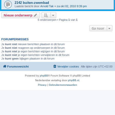
2142 buiten-zwembad
Laatste bericht door
Arnold Tak
«
za okt 02, 2010 9:39 pm
Nieuw onderwerp
6 onderwerpen • Pagina
1
van
1
Ga naar
FORUMPERMISSIES
Je
kunt niet
nieuwe berichten plaatsen in dit forum
Je
kunt niet
reageren op onderwerpen in dit forum
Je
kunt niet
je eigen berichten wijzigen in dit forum
Je
kunt niet
je eigen berichten verwijderen in dit forum
Je
kunt geen
bijlagen plaatsen in dit forum
Forumoverzicht
Verwijder cookies
Alle tijden zijn
UTC+02:00
Powered by
phpBB
® Forum Software © phpBB Limited
Nederlandse vertaling door
phpBB.nl
.
Privacy
|
Gebruikersvoorwaarden