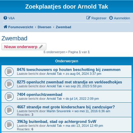
Zoekplaatjes door Arnold Tak
V&A
Registreer
Aanmelden
Forumoverzicht
Diversen
Zwembad
Zwembad
Nieuw onderwerp
6 onderwerpen • Pagina
1
van
1
Onderwerpen
8476 toeschouwers op houten beschotting bij zwemmen
Laatste bericht door
Arnold Tak
«
zo aug 04, 2024 3:37 pm
8275 openlucht zwembad met strandje en verkleedhokjes
Laatste bericht door
Arnold Tak
«
wo sep 20, 2023 5:59 pm
7404 openluchtzwembad
Laatste bericht door
Arnold Tak
«
do jul 14, 2022 2:09 pm
4667 strandje met grote kinderschare bij zandzuiger?
Laatste bericht door
Martin Snuverink
«
wo mei 11, 2016 6:36 am
Reacties:
3
3963g buitenbad, stad op achtergrond SvW
Laatste bericht door
Arnold Tak
«
ma okt 13, 2014 12:49 pm
Reacties:
6