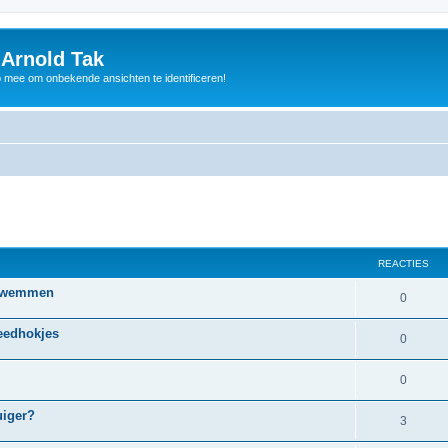
 Arnold Tak
p mee om onbekende ansichten te identificeren!
REACTIES
 zwemmen
0
eedhokjes
0
0
uiger?
3