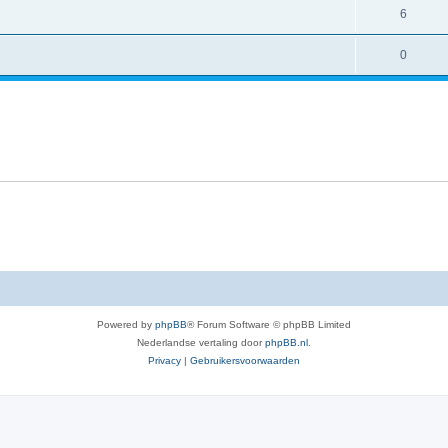
6
0
Powered by
phpBB
® Forum Software © phpBB Limited
Nederlandse vertaling door
phpBB.nl
.
Privacy
|
Gebruikersvoorwaarden