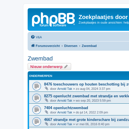
Zoekplaatjes door
Zoekplaatjes in oude ansichten: hel
V&A
Forumoverzicht
Diversen
Zwembad
Zwembad
Nieuw onderwerp
ONDERWERPEN
8476 toeschouwers op houten beschotting bij
door
Arnold Tak
»
zo aug 04, 2024 3:37 pm
8275 openlucht zwembad met strandje en verkl
door
Arnold Tak
»
wo sep 20, 2023 5:59 pm
7404 openluchtzwembad
door
Arnold Tak
»
do jul 14, 2022 2:09 pm
4667 strandje met grote kinderschare bij zandz
door
Arnold Tak
»
vr mei 06, 2016 8:40 pm