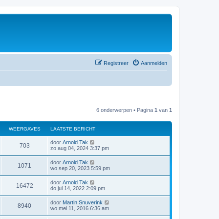
Registreer
Aanmelden
6 onderwerpen • Pagina
1
van
1
WEERGAVES
LAATSTE BERICHT
door
Arnold Tak
703
zo aug 04, 2024 3:37 pm
door
Arnold Tak
1071
wo sep 20, 2023 5:59 pm
door
Arnold Tak
16472
do jul 14, 2022 2:09 pm
door
Martin Snuverink
8940
wo mei 11, 2016 6:36 am