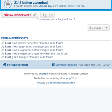
2142 buiten-zwembad
Laatste bericht door
Arnold Tak
«
za okt 02, 2010 9:39 pm
Nieuw onderwerp
6 onderwerpen • Pagina
1
van
1
Ga naar
FORUMPERMISSIES
Je
kunt niet
nieuwe berichten plaatsen in dit forum
Je
kunt niet
reageren op onderwerpen in dit forum
Je
kunt niet
je eigen berichten wijzigen in dit forum
Je
kunt niet
je eigen berichten verwijderen in dit forum
Je
kunt geen
bijlagen plaatsen in dit forum
Forumoverzicht
Verwijder cookies
Alle tijden zijn
UTC+02:00
Powered by
phpBB
® Forum Software © phpBB Limited
Nederlandse vertaling door
phpBB.nl
.
Privacy
|
Gebruikersvoorwaarden