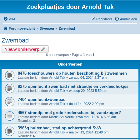
Zoekplaatjes door Arnold Tak
V&A
Registreer
Aanmelden
Forumoverzicht
Diversen
Zwembad
Zwembad
Nieuw onderwerp
6 onderwerpen • Pagina
1
van
1
Onderwerpen
8476 toeschouwers op houten beschotting bij zwemmen
Laatste bericht door
Arnold Tak
«
zo aug 04, 2024 3:37 pm
8275 openlucht zwembad met strandje en verkleedhokjes
Laatste bericht door
Arnold Tak
«
wo sep 20, 2023 5:59 pm
7404 openluchtzwembad
Laatste bericht door
Arnold Tak
«
do jul 14, 2022 2:09 pm
4667 strandje met grote kinderschare bij zandzuiger?
Laatste bericht door
Martin Snuverink
«
wo mei 11, 2016 6:36 am
Reacties:
3
3963g buitenbad, stad op achtergrond SvW
Laatste bericht door
Arnold Tak
«
ma okt 13, 2014 12:49 pm
Reacties:
6