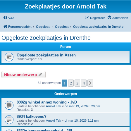
Zoekplaatjes door Arnold Tak
V&A
Registreer
Aanmelden
Forumoverzicht
Opgelost!
Opgelost
Opgeloste zoekplaatjes in Drenthe
Opgeloste zoekplaatjes in Drenthe
Forum
Opgeloste zoekplaatjes in Assen
Onderwerpen:
18
Nieuw onderwerp
1
2
3
4
Volgende
64 onderwerpen
Onderwerpen
8902g winkel annex woning - JvD
Laatste bericht door
Arnold Tak
«
do mar 19, 2026 8:29 pm
Reacties:
3
8934 kalkovens?
Laatste bericht door
Arnold Tak
«
di mar 10, 2026 3:11 pm
Reacties:
2
8632g horecagelegenheid - JBI