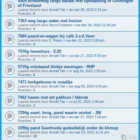
4509 klinkerweg langs kanaal met ophaalbrug in Groningen
of Friesland
Laatste bericht door
Arnold Tak
«
do mar 09, 2023 2:15 pm
Reacties:
8
7363 weg langs water met huizen
Laatste bericht door
Sicco Fockens
«
ma dec 26, 2022 12:26 pm
Reacties:
4
7684 paard-en-wagen bij café J.v.d.Veen
Laatste bericht door
E. Petter
«
ma dec 12, 2022 5:28 pm
Reacties:
4
7576g herenhuis - EJD
Laatste bericht door
Arnold Tak
«
za sep 17, 2022 8:33 pm
Reacties:
2
5735g vrijstaand blokje woningen - RHP
Laatste bericht door
Arnold Tak
«
vr aug 26, 2022 1:05 pm
Reacties:
8
7471 kerkgebouw in ovaaltje
Laatste bericht door
Arnold Tak
«
wo aug 03, 2022 4:34 pm
Reacties:
2
7462 haven met wit pakhuis / fabriek
Laatste bericht door
Arnold Tak
«
zo jul 31, 2022 2:46 pm
Reacties:
2
7294g vaart, brug, pand waarin winkel - JBI
Laatste bericht door
Arnold Tak
«
wo apr 27, 2022 3:18 pm
Reacties:
3
1090g pand Geertruida gedeeltelijk onder de klimop
Laatste bericht door
Arnold Tak
«
wo mar 03, 2021 11:41 pm
Reacties:
10
1
2