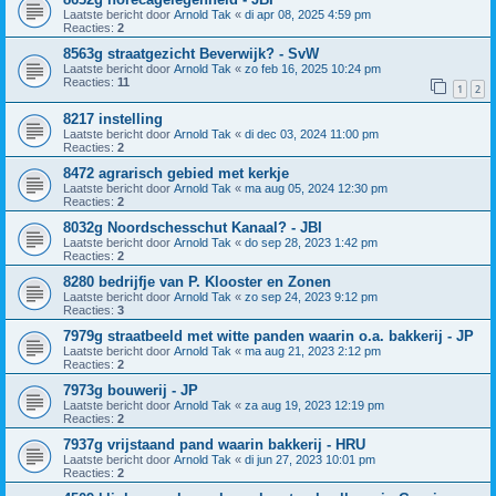
Laatste bericht door
Arnold Tak
«
di apr 08, 2025 4:59 pm
Reacties:
2
8563g straatgezicht Beverwijk? - SvW
Laatste bericht door
Arnold Tak
«
zo feb 16, 2025 10:24 pm
Reacties:
11
1
2
8217 instelling
Laatste bericht door
Arnold Tak
«
di dec 03, 2024 11:00 pm
Reacties:
2
8472 agrarisch gebied met kerkje
Laatste bericht door
Arnold Tak
«
ma aug 05, 2024 12:30 pm
Reacties:
2
8032g Noordschesschut Kanaal? - JBI
Laatste bericht door
Arnold Tak
«
do sep 28, 2023 1:42 pm
Reacties:
2
8280 bedrijfje van P. Klooster en Zonen
Laatste bericht door
Arnold Tak
«
zo sep 24, 2023 9:12 pm
Reacties:
3
7979g straatbeeld met witte panden waarin o.a. bakkerij - JP
Laatste bericht door
Arnold Tak
«
ma aug 21, 2023 2:12 pm
Reacties:
2
7973g bouwerij - JP
Laatste bericht door
Arnold Tak
«
za aug 19, 2023 12:19 pm
Reacties:
2
7937g vrijstaand pand waarin bakkerij - HRU
Laatste bericht door
Arnold Tak
«
di jun 27, 2023 10:01 pm
Reacties:
2