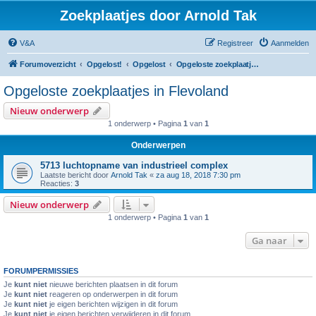
Zoekplaatjes door Arnold Tak
V&A
Registreer
Aanmelden
Forumoverzicht
Opgelost!
Opgelost
Opgeloste zoekplaatjes in Flevoland
Opgeloste zoekplaatjes in Flevoland
Nieuw onderwerp
1 onderwerp • Pagina
1
van
1
Onderwerpen
5713 luchtopname van industrieel complex
Laatste bericht door
Arnold Tak
«
za aug 18, 2018 7:30 pm
Reacties:
3
Nieuw onderwerp
1 onderwerp • Pagina
1
van
1
Ga naar
FORUMPERMISSIES
Je
kunt niet
nieuwe berichten plaatsen in dit forum
Je
kunt niet
reageren op onderwerpen in dit forum
Je
kunt niet
je eigen berichten wijzigen in dit forum
Je
kunt niet
je eigen berichten verwijderen in dit forum