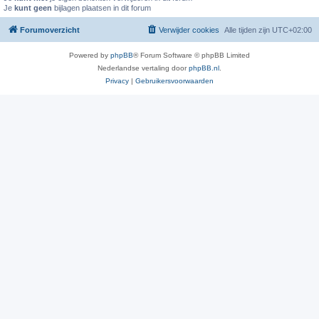
Je
kunt geen
bijlagen plaatsen in dit forum
Forumoverzicht
Verwijder cookies
Alle tijden zijn
UTC+02:00
Powered by
phpBB
® Forum Software © phpBB Limited
Nederlandse vertaling door
phpBB.nl
.
Privacy
|
Gebruikersvoorwaarden