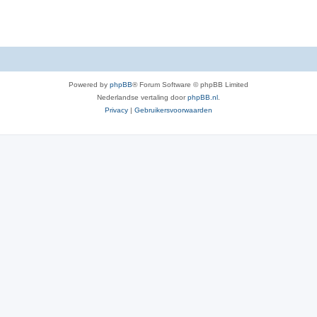
Powered by
phpBB
® Forum Software © phpBB Limited
Nederlandse vertaling door
phpBB.nl
.
Privacy
|
Gebruikersvoorwaarden