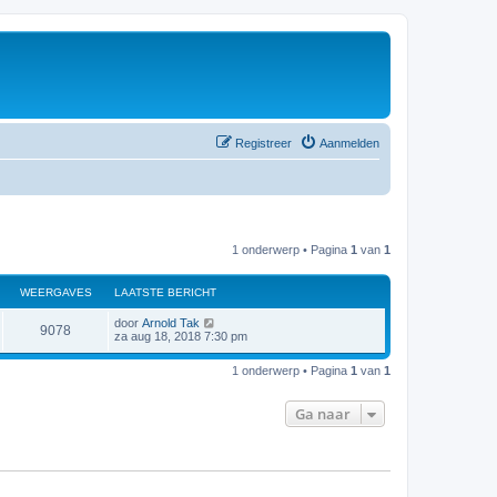
Registreer
Aanmelden
1 onderwerp • Pagina
1
van
1
WEERGAVES
LAATSTE BERICHT
door
Arnold Tak
9078
za aug 18, 2018 7:30 pm
1 onderwerp • Pagina
1
van
1
Ga naar