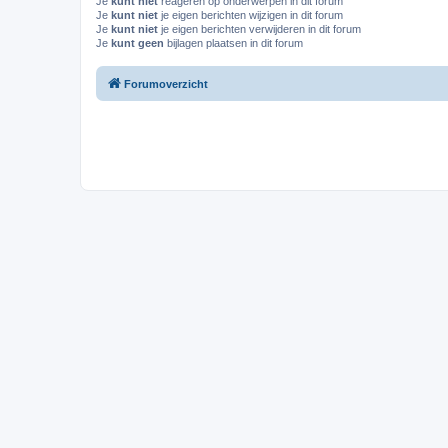
Je
kunt niet
reageren op onderwerpen in dit forum
Je
kunt niet
je eigen berichten wijzigen in dit forum
Je
kunt niet
je eigen berichten verwijderen in dit forum
Je
kunt geen
bijlagen plaatsen in dit forum
Forumoverzicht