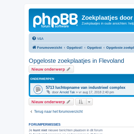
Zoekplaatjes door
Zoekplaatjes in oude ansichten: hel
V&A
Forumoverzicht
Opgelost!
Opgelost
Opgeloste zoekpl
Opgeloste zoekplaatjes in Flevoland
Nieuw onderwerp
ONDERWERPEN
5713 luchtopname van industrieel complex
door
Arnold Tak
»
vr aug 17, 2018 2:40 pm
Nieuw onderwerp
Terug naar het forumoverzicht
FORUMPERMISSIES
Je
kunt niet
nieuwe berichten plaatsen in dit forum