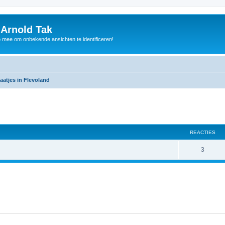
 Arnold Tak
p mee om onbekende ansichten te identificeren!
aatjes in Flevoland
REACTIES
3