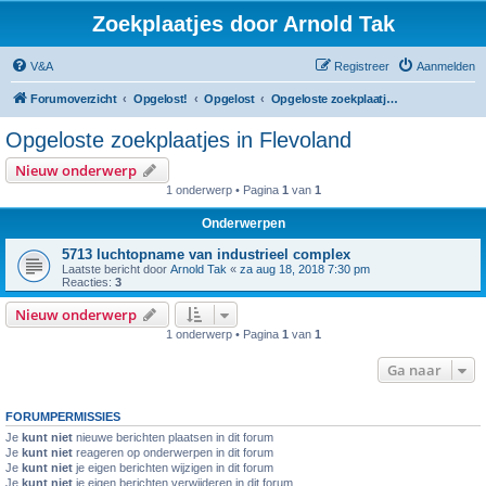
Zoekplaatjes door Arnold Tak
V&A
Registreer
Aanmelden
Forumoverzicht
Opgelost!
Opgelost
Opgeloste zoekplaatjes in Flevoland
Opgeloste zoekplaatjes in Flevoland
Nieuw onderwerp
1 onderwerp • Pagina
1
van
1
Onderwerpen
5713 luchtopname van industrieel complex
Laatste bericht door
Arnold Tak
«
za aug 18, 2018 7:30 pm
Reacties:
3
Nieuw onderwerp
1 onderwerp • Pagina
1
van
1
Ga naar
FORUMPERMISSIES
Je
kunt niet
nieuwe berichten plaatsen in dit forum
Je
kunt niet
reageren op onderwerpen in dit forum
Je
kunt niet
je eigen berichten wijzigen in dit forum
Je
kunt niet
je eigen berichten verwijderen in dit forum