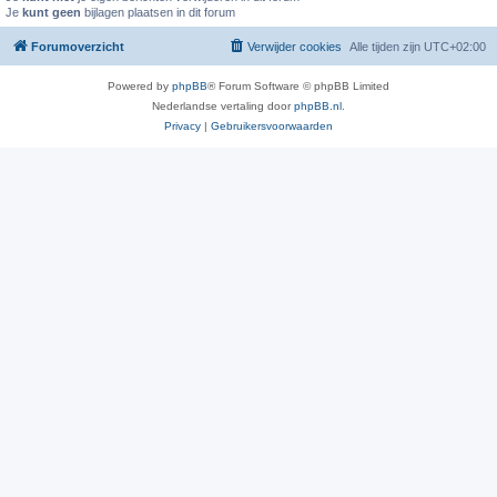
Je
kunt geen
bijlagen plaatsen in dit forum
Forumoverzicht
Verwijder cookies
Alle tijden zijn
UTC+02:00
Powered by
phpBB
® Forum Software © phpBB Limited
Nederlandse vertaling door
phpBB.nl
.
Privacy
|
Gebruikersvoorwaarden