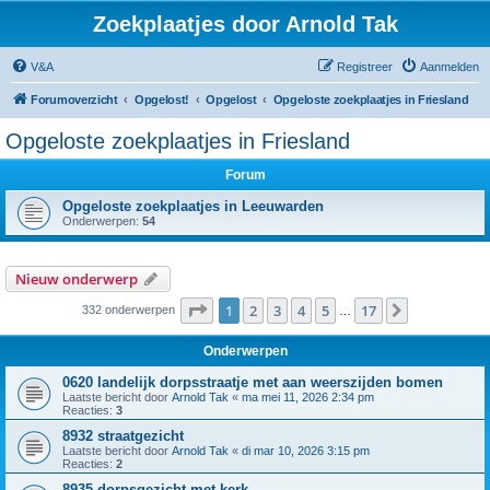
Zoekplaatjes door Arnold Tak
V&A
Registreer
Aanmelden
Forumoverzicht
Opgelost!
Opgelost
Opgeloste zoekplaatjes in Friesland
Opgeloste zoekplaatjes in Friesland
Forum
Opgeloste zoekplaatjes in Leeuwarden
Onderwerpen:
54
Nieuw onderwerp
Pagina
1
van
17
1
2
3
4
5
17
Volgende
332 onderwerpen
…
Onderwerpen
0620 landelijk dorpsstraatje met aan weerszijden bomen
Laatste bericht door
Arnold Tak
«
ma mei 11, 2026 2:34 pm
Reacties:
3
8932 straatgezicht
Laatste bericht door
Arnold Tak
«
di mar 10, 2026 3:15 pm
Reacties:
2
8935 dorpsgezicht met kerk