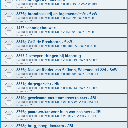
Laatste bericht door
Arnold Tak
«
di mar 10, 2026 3:04 pm
Reacties:
2
8875g broodbakkerij en logemenet/café - SvW
Laatste bericht door
Arnold Tak
«
do jan 29, 2026 5:30 pm
Reacties:
2
1437 schoolgebouwtje
Laatste bericht door
Arnold Tak
«
zo jan 04, 2026 7:50 pm
Reacties:
2
8849g Café de Posthoorn - SvW
Laatste bericht door
Arnold Tak
«
ma dec 22, 2025 8:20 pm
Reacties:
2
8893 2 schepen dringen bij klepbrug
Laatste bericht door
Arnold Tak
«
zo dec 14, 2025 9:52 pm
Reacties:
2
8835g Nieuwe Ridder van St Joris, Wiersma tel 224 - SvW
Laatste bericht door
Arnold Tak
«
di dec 09, 2025 12:09 am
Reacties:
2
8831g dorpsgezicht - HK
Laatste bericht door
Arnold Tak
«
do nov 13, 2025 2:19 pm
Reacties:
2
8810g gevelwand met timmerwerkplaats - JBI
Laatste bericht door
Arnold Tak
«
wo nov 05, 2025 2:53 pm
Reacties:
2
8795g paard-en-kar voor huis van naaisters - JBI
Laatste bericht door
Arnold Tak
«
vr okt 24, 2025 7:41 pm
Reacties:
5
8798g brug, boog, lantaarn - JBI