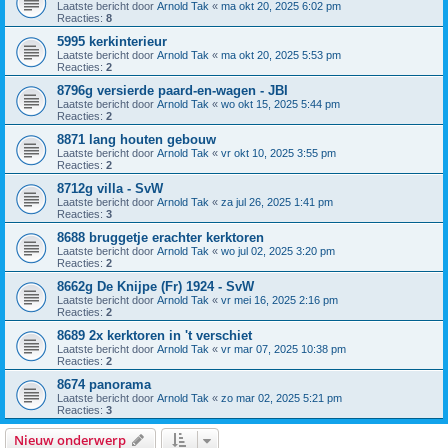
Laatste bericht door
Arnold Tak
«
ma okt 20, 2025 6:02 pm
Reacties:
8
5995 kerkinterieur
Laatste bericht door
Arnold Tak
«
ma okt 20, 2025 5:53 pm
Reacties:
2
8796g versierde paard-en-wagen - JBI
Laatste bericht door
Arnold Tak
«
wo okt 15, 2025 5:44 pm
Reacties:
2
8871 lang houten gebouw
Laatste bericht door
Arnold Tak
«
vr okt 10, 2025 3:55 pm
Reacties:
2
8712g villa - SvW
Laatste bericht door
Arnold Tak
«
za jul 26, 2025 1:41 pm
Reacties:
3
8688 bruggetje erachter kerktoren
Laatste bericht door
Arnold Tak
«
wo jul 02, 2025 3:20 pm
Reacties:
2
8662g De Knijpe (Fr) 1924 - SvW
Laatste bericht door
Arnold Tak
«
vr mei 16, 2025 2:16 pm
Reacties:
2
8689 2x kerktoren in 't verschiet
Laatste bericht door
Arnold Tak
«
vr mar 07, 2025 10:38 pm
Reacties:
2
8674 panorama
Laatste bericht door
Arnold Tak
«
zo mar 02, 2025 5:21 pm
Reacties:
3
Nieuw onderwerp