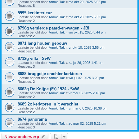
Laatste bericht door
Arnold Tak
«
ma okt 20, 2025 6:02 pm
Reacties:
8
5995 kerkinterieur
Laatste bericht door
Arnold Tak
«
ma okt 20, 2025 5:53 pm
Reacties:
2
8796g versierde paard-en-wagen - JBI
Laatste bericht door
Arnold Tak
«
wo okt 15, 2025 5:44 pm
Reacties:
2
8871 lang houten gebouw
Laatste bericht door
Arnold Tak
«
vr okt 10, 2025 3:55 pm
Reacties:
2
8712g villa - SvW
Laatste bericht door
Arnold Tak
«
za jul 26, 2025 1:41 pm
Reacties:
3
8688 bruggetje erachter kerktoren
Laatste bericht door
Arnold Tak
«
wo jul 02, 2025 3:20 pm
Reacties:
2
8662g De Knijpe (Fr) 1924 - SvW
Laatste bericht door
Arnold Tak
«
vr mei 16, 2025 2:16 pm
Reacties:
2
8689 2x kerktoren in 't verschiet
Laatste bericht door
Arnold Tak
«
vr mar 07, 2025 10:38 pm
Reacties:
2
8674 panorama
Laatste bericht door
Arnold Tak
«
zo mar 02, 2025 5:21 pm
Reacties:
3
Nieuw onderwerp