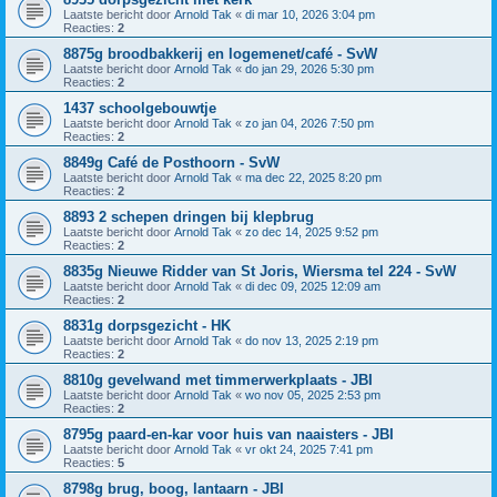
Laatste bericht door
Arnold Tak
«
di mar 10, 2026 3:04 pm
Reacties:
2
8875g broodbakkerij en logemenet/café - SvW
Laatste bericht door
Arnold Tak
«
do jan 29, 2026 5:30 pm
Reacties:
2
1437 schoolgebouwtje
Laatste bericht door
Arnold Tak
«
zo jan 04, 2026 7:50 pm
Reacties:
2
8849g Café de Posthoorn - SvW
Laatste bericht door
Arnold Tak
«
ma dec 22, 2025 8:20 pm
Reacties:
2
8893 2 schepen dringen bij klepbrug
Laatste bericht door
Arnold Tak
«
zo dec 14, 2025 9:52 pm
Reacties:
2
8835g Nieuwe Ridder van St Joris, Wiersma tel 224 - SvW
Laatste bericht door
Arnold Tak
«
di dec 09, 2025 12:09 am
Reacties:
2
8831g dorpsgezicht - HK
Laatste bericht door
Arnold Tak
«
do nov 13, 2025 2:19 pm
Reacties:
2
8810g gevelwand met timmerwerkplaats - JBI
Laatste bericht door
Arnold Tak
«
wo nov 05, 2025 2:53 pm
Reacties:
2
8795g paard-en-kar voor huis van naaisters - JBI
Laatste bericht door
Arnold Tak
«
vr okt 24, 2025 7:41 pm
Reacties:
5
8798g brug, boog, lantaarn - JBI