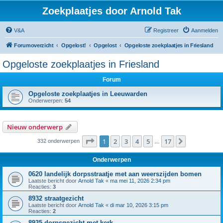
Zoekplaatjes door Arnold Tak
V&A
Registreer
Aanmelden
Forumoverzicht
Opgelost!
Opgelost
Opgeloste zoekplaatjes in Friesland
Opgeloste zoekplaatjes in Friesland
Forum
Opgeloste zoekplaatjes in Leeuwarden
Onderwerpen:
54
Nieuw onderwerp
Pagina
1
van
17
1
2
3
4
5
17
Volgende
332 onderwerpen
…
Onderwerpen
0620 landelijk dorpsstraatje met aan weerszijden bomen
Laatste bericht door
Arnold Tak
«
ma mei 11, 2026 2:34 pm
Reacties:
3
8932 straatgezicht
Laatste bericht door
Arnold Tak
«
di mar 10, 2026 3:15 pm
Reacties:
2
8935 dorpsgezicht met kerk