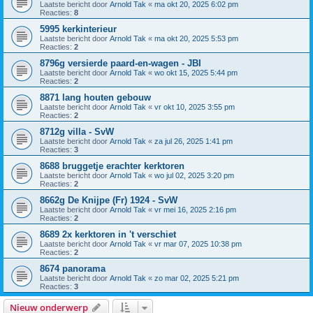
Laatste bericht door
Arnold Tak
«
ma okt 20, 2025 6:02 pm
Reacties:
8
5995 kerkinterieur
Laatste bericht door
Arnold Tak
«
ma okt 20, 2025 5:53 pm
Reacties:
2
8796g versierde paard-en-wagen - JBI
Laatste bericht door
Arnold Tak
«
wo okt 15, 2025 5:44 pm
Reacties:
2
8871 lang houten gebouw
Laatste bericht door
Arnold Tak
«
vr okt 10, 2025 3:55 pm
Reacties:
2
8712g villa - SvW
Laatste bericht door
Arnold Tak
«
za jul 26, 2025 1:41 pm
Reacties:
3
8688 bruggetje erachter kerktoren
Laatste bericht door
Arnold Tak
«
wo jul 02, 2025 3:20 pm
Reacties:
2
8662g De Knijpe (Fr) 1924 - SvW
Laatste bericht door
Arnold Tak
«
vr mei 16, 2025 2:16 pm
Reacties:
2
8689 2x kerktoren in 't verschiet
Laatste bericht door
Arnold Tak
«
vr mar 07, 2025 10:38 pm
Reacties:
2
8674 panorama
Laatste bericht door
Arnold Tak
«
zo mar 02, 2025 5:21 pm
Reacties:
3
Nieuw onderwerp