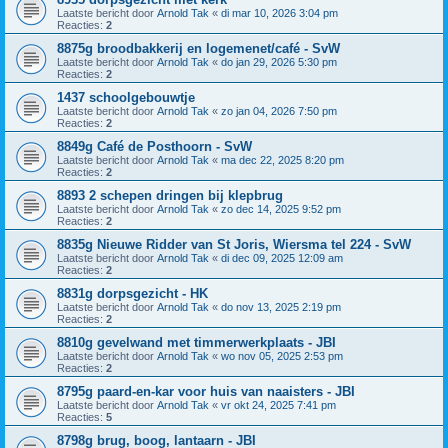
Laatste bericht door
Arnold Tak
«
di mar 10, 2026 3:04 pm
Reacties:
2
8875g broodbakkerij en logemenet/café - SvW
Laatste bericht door
Arnold Tak
«
do jan 29, 2026 5:30 pm
Reacties:
2
1437 schoolgebouwtje
Laatste bericht door
Arnold Tak
«
zo jan 04, 2026 7:50 pm
Reacties:
2
8849g Café de Posthoorn - SvW
Laatste bericht door
Arnold Tak
«
ma dec 22, 2025 8:20 pm
Reacties:
2
8893 2 schepen dringen bij klepbrug
Laatste bericht door
Arnold Tak
«
zo dec 14, 2025 9:52 pm
Reacties:
2
8835g Nieuwe Ridder van St Joris, Wiersma tel 224 - SvW
Laatste bericht door
Arnold Tak
«
di dec 09, 2025 12:09 am
Reacties:
2
8831g dorpsgezicht - HK
Laatste bericht door
Arnold Tak
«
do nov 13, 2025 2:19 pm
Reacties:
2
8810g gevelwand met timmerwerkplaats - JBI
Laatste bericht door
Arnold Tak
«
wo nov 05, 2025 2:53 pm
Reacties:
2
8795g paard-en-kar voor huis van naaisters - JBI
Laatste bericht door
Arnold Tak
«
vr okt 24, 2025 7:41 pm
Reacties:
5
8798g brug, boog, lantaarn - JBI