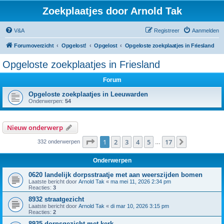
Zoekplaatjes door Arnold Tak
V&A
Registreer
Aanmelden
Forumoverzicht
Opgelost!
Opgelost
Opgeloste zoekplaatjes in Friesland
Opgeloste zoekplaatjes in Friesland
Forum
Opgeloste zoekplaatjes in Leeuwarden
Onderwerpen:
54
Nieuw onderwerp
Pagina
1
van
17
1
2
3
4
5
17
Volgende
332 onderwerpen
…
Onderwerpen
0620 landelijk dorpsstraatje met aan weerszijden bomen
Laatste bericht door
Arnold Tak
«
ma mei 11, 2026 2:34 pm
Reacties:
3
8932 straatgezicht
Laatste bericht door
Arnold Tak
«
di mar 10, 2026 3:15 pm
Reacties:
2
8935 dorpsgezicht met kerk