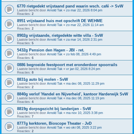
6770 rietgedekt vrijstaand pand waarin wsch. café -> SvW
Laatste bericht door
Arnold Tak
«
zo mar 22, 2026 8:04 pm
Reacties:
2
8951 vrijstaand huis met opschrift DE WEHME
Laatste bericht door
Arnold Tak
«
zo mar 22, 2026 11:14 am
Reacties:
2
8902g vrijstaande, rietgedekte witte villa - SvW
Laatste bericht door
Arnold Tak
«
za mar 14, 2026 2:31 pm
Reacties:
5
5432g Pension den Hagen - JBI - ret.
Laatste bericht door
Arnold Tak
«
zo feb 08, 2026 4:49 pm
Reacties:
6
0886 begroeide feestpoort met eronderdoor spoorrails
Laatste bericht door
Arnold Tak
«
vr jan 02, 2026 8:24 pm
Reacties:
8
8831g auto bij molen - SvW
Laatste bericht door
Arnold Tak
«
ma dec 08, 2025 11:29 pm
Reacties:
2
8840g verlof 'Handel en Nijverheid', kantoor Harderwijk SvW
Laatste bericht door
Arnold Tak
«
ma dec 08, 2025 11:19 pm
Reacties:
4
8819g dorpsgezicht bij landerijen - SvW
Laatste bericht door
Arnold Tak
«
ma nov 10, 2025 3:38 pm
Reacties:
7
8777g kerktoren, Bioscope Theater - JvD
Laatste bericht door
Arnold Tak
«
wo okt 08, 2025 3:22 pm
Reacties:
2