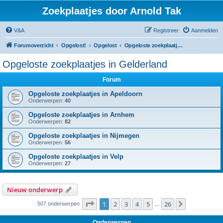
Zoekplaatjes door Arnold Tak
V&A
Registreer
Aanmelden
Forumoverzicht
Opgelost!
Opgelost
Opgeloste zoekplaatjes in Gelderland
Opgeloste zoekplaatjes in Gelderland
Forum
Opgeloste zoekplaatjes in Apeldoorn
Onderwerpen:
40
Opgeloste zoekplaatjes in Arnhem
Onderwerpen:
82
Opgeloste zoekplaatjes in Nijmegen
Onderwerpen:
56
Opgeloste zoekplaatjes in Velp
Onderwerpen:
27
Nieuw onderwerp
Pagina
1
van
26
1
2
3
4
5
26
Volgende
507 onderwerpen
…
Onderwerpen