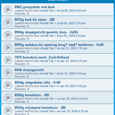
8962 groepsfoto met kerk
Laatste bericht door
Arnold Tak
«
wo jul 08, 2026 8:53 pm
Reacties:
2
8972g kerk bij vijver - JBI
Laatste bericht door
Arnold Tak
«
za jul 04, 2026 1:53 pm
Reacties:
2
8944g straatgezicht gevelrij dorp - JvDG
Laatste bericht door
Arnold Tak
«
di jun 02, 2026 5:43 pm
Reacties:
2
8955g autobus bij opening brug? stad? kerktoren - SvW
Laatste bericht door
Arnold Tak
«
do mei 21, 2026 7:52 pm
Reacties:
2
7875 boerderij wsch. Zuid-Holland
Laatste bericht door
Arnold Tak
«
do apr 30, 2026 4:22 pm
Reacties:
3
8546 dorpsgezicht
Laatste bericht door
Arnold Tak
«
di apr 07, 2026 3:44 pm
Reacties:
2
8934g rietgedekte villa - SvW
Laatste bericht door
Arnold Tak
«
vr apr 03, 2026 2:42 pm
Reacties:
3
8920g herenhuis - JBI
Laatste bericht door
Arnold Tak
«
za mar 28, 2026 4:31 pm
Reacties:
2
8915g vrijstaand herenhuis - JBI
Laatste bericht door
Arnold Tak
«
wo mar 25, 2026 4:18 pm
Reacties:
3