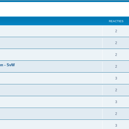
REACTIES
2
2
2
en - SvW
2
3
2
3
2
3