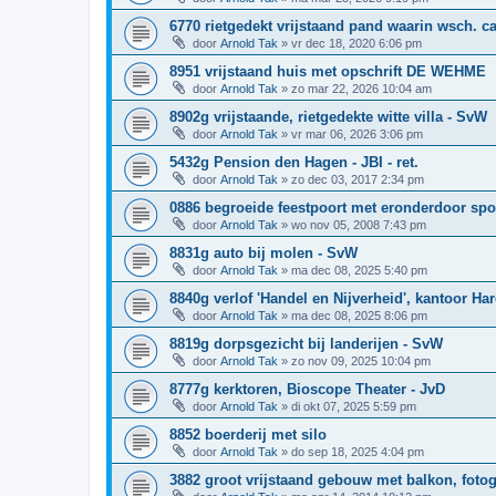
6770 rietgedekt vrijstaand pand waarin wsch. c
door
Arnold Tak
»
vr dec 18, 2020 6:06 pm
8951 vrijstaand huis met opschrift DE WEHME
door
Arnold Tak
»
zo mar 22, 2026 10:04 am
8902g vrijstaande, rietgedekte witte villa - SvW
door
Arnold Tak
»
vr mar 06, 2026 3:06 pm
5432g Pension den Hagen - JBI - ret.
door
Arnold Tak
»
zo dec 03, 2017 2:34 pm
0886 begroeide feestpoort met eronderdoor spo
door
Arnold Tak
»
wo nov 05, 2008 7:43 pm
8831g auto bij molen - SvW
door
Arnold Tak
»
ma dec 08, 2025 5:40 pm
8840g verlof 'Handel en Nijverheid', kantoor H
door
Arnold Tak
»
ma dec 08, 2025 8:06 pm
8819g dorpsgezicht bij landerijen - SvW
door
Arnold Tak
»
zo nov 09, 2025 10:04 pm
8777g kerktoren, Bioscope Theater - JvD
door
Arnold Tak
»
di okt 07, 2025 5:59 pm
8852 boerderij met silo
door
Arnold Tak
»
do sep 18, 2025 4:04 pm
3882 groot vrijstaand gebouw met balkon, foto