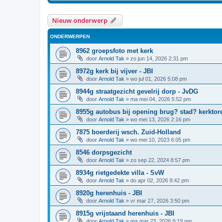
Nieuw onderwerp
ONDERWERPEN
8962 groepsfoto met kerk
door
Arnold Tak
»
zo jun 14, 2026 2:31 pm
8972g kerk bij vijver - JBI
door
Arnold Tak
»
wo jul 01, 2026 5:08 pm
8944g straatgezicht gevelrij dorp - JvDG
door
Arnold Tak
»
ma mei 04, 2026 5:52 pm
8955g autobus bij opening brug? stad? kerktor
door
Arnold Tak
»
wo mei 13, 2026 2:16 pm
7875 boerderij wsch. Zuid-Holland
door
Arnold Tak
»
wo mei 10, 2023 6:05 pm
8546 dorpsgezicht
door
Arnold Tak
»
zo sep 22, 2024 8:57 pm
8934g rietgedekte villa - SvW
door
Arnold Tak
»
do apr 02, 2026 8:42 pm
8920g herenhuis - JBI
door
Arnold Tak
»
vr mar 27, 2026 3:50 pm
8915g vrijstaand herenhuis - JBI
door
Arnold Tak
»
ma mar 23, 2026 9:19 pm