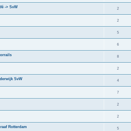
afé -> SvW
2
2
5
6
orrails
8
2
arderwijk SvW
4
7
2
2
graaf Rotterdam
5