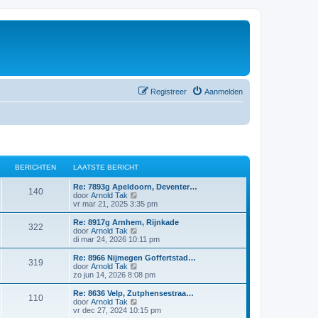
Registreer
Aanmelden
BERICHTEN
LAATSTE BERICHT
Re: 7893g Apeldoorn, Deventer…
140
B
door
Arnold Tak
e
vr mar 21, 2025 3:35 pm
k
i
Re: 8917g Arnhem, Rijnkade
322
j
B
door
Arnold Tak
k
e
di mar 24, 2026 10:11 pm
l
k
a
i
Re: 8966 Nijmegen Goffertstad…
319
a
j
B
door
Arnold Tak
t
k
e
zo jun 14, 2026 8:08 pm
s
l
k
t
a
i
Re: 8636 Velp, Zutphensestraa…
e
110
a
j
B
door
Arnold Tak
b
t
k
e
vr dec 27, 2024 10:15 pm
e
s
l
k