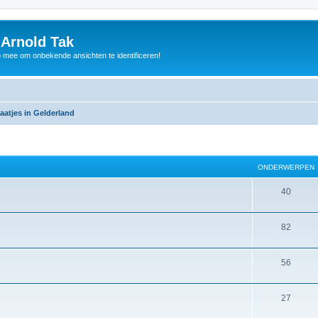
 Arnold Tak
p mee om onbekende ansichten te identificeren!
aatjes in Gelderland
ONDERWERPEN
40
82
56
27