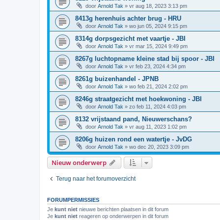
door
Arnold Tak
»
vr aug 18, 2023 3:13 pm
8413g herenhuis achter brug - HRU
door
Arnold Tak
»
wo jun 05, 2024 9:15 pm
8314g dorpsgezicht met vaartje - JBI
door
Arnold Tak
»
vr mar 15, 2024 9:49 pm
8267g luchtopname kleine stad bij spoor - JBI
door
Arnold Tak
»
vr feb 23, 2024 4:34 pm
8261g buizenhandel - JPNB
door
Arnold Tak
»
wo feb 21, 2024 2:02 pm
8246g straatgezicht met hoekwoning - JBI
door
Arnold Tak
»
zo feb 11, 2024 4:03 pm
8132 vrijstaand pand, Nieuwerschans?
door
Arnold Tak
»
vr aug 11, 2023 1:02 pm
8206g huizen rond een watertje - JvDG
door
Arnold Tak
»
wo dec 20, 2023 3:09 pm
Nieuw onderwerp
Terug naar het forumoverzicht
FORUMPERMISSIES
Je
kunt niet
nieuwe berichten plaatsen in dit forum
Je
kunt niet
reageren op onderwerpen in dit forum