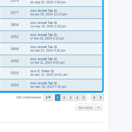
2574
do aug 01, 2024 1:56 pm
door
Arnold Tak
2677
wo jun 05, 2024 10:13 pm
door
Arnold Tak
3804
za mar 16, 2024 2:25 pm
door
Arnold Tak
3551
vr feb 23, 2024 5:13 pm
door
Arnold Tak
3898
wo feb 21, 2024 4:32 pm
door
Arnold Tak
3456
zo feb 11, 2024 9:01 pm
door
E. Petter
5503
do dec 21, 2023 10:01 am
door
Arnold Tak
3554
wo dec 20, 2023 7:31 pm
Pagina
1
van
9
1
2
3
4
5
9
Volgende
166 onderwerpen
…
Ga naar