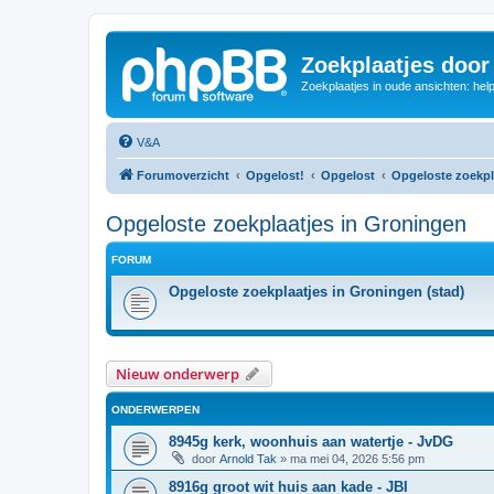
Zoekplaatjes door
Zoekplaatjes in oude ansichten: hel
V&A
Forumoverzicht
Opgelost!
Opgelost
Opgeloste zoekpl
Opgeloste zoekplaatjes in Groningen
FORUM
Opgeloste zoekplaatjes in Groningen (stad)
Nieuw onderwerp
ONDERWERPEN
8945g kerk, woonhuis aan watertje - JvDG
door
Arnold Tak
»
ma mei 04, 2026 5:56 pm
8916g groot wit huis aan kade - JBI