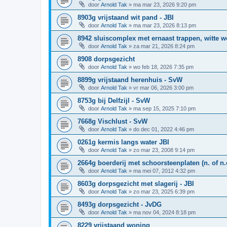
door
Arnold Tak
»
ma mar 23, 2026 9:20 pm
8903g vrijstaand wit pand - JBI
door
Arnold Tak
»
ma mar 23, 2026 8:13 pm
8942 sluiscomplex met ernaast trappen, witte 
door
Arnold Tak
»
za mar 21, 2026 8:24 pm
8908 dorpsgezicht
door
Arnold Tak
»
wo feb 18, 2026 7:35 pm
8899g vrijstaand herenhuis - SvW
door
Arnold Tak
»
vr mar 06, 2026 3:00 pm
8753g bij Delfzijl - SvW
door
Arnold Tak
»
ma sep 15, 2025 7:10 pm
7668g Vischlust - SvW
door
Arnold Tak
»
do dec 01, 2022 4:46 pm
0261g kermis langs water JBI
door
Arnold Tak
»
zo mar 23, 2008 9:14 pm
2664g boerderij met schoorsteenplaten (n. of n.o
door
Arnold Tak
»
ma mei 07, 2012 4:32 pm
8603g dorpsgezicht met slagerij - JBI
door
Arnold Tak
»
zo mar 23, 2025 6:39 pm
8493g dorpsgezicht - JvDG
door
Arnold Tak
»
ma nov 04, 2024 8:18 pm
8229 vrijstaand woning