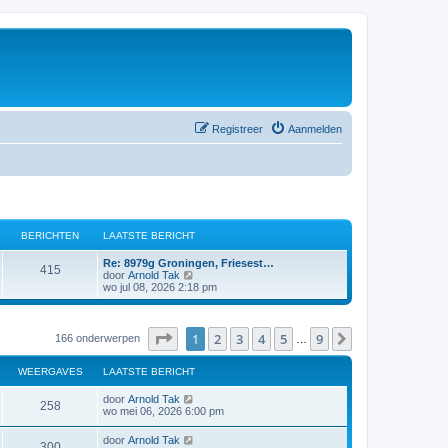
Registreer
Aanmelden
BERICHTEN
LAATSTE BERICHT
Re: 8979g Groningen, Friesest…
415
B
door
Arnold Tak
e
wo jul 08, 2026 2:18 pm
k
i
j
k
Pagina
1
van
9
1
2
3
4
5
9
Volgende
166 onderwerpen
…
l
a
a
WEERGAVES
LAATSTE BERICHT
t
s
door
Arnold Tak
258
t
wo mei 06, 2026 6:00 pm
e
b
door
Arnold Tak
e
300