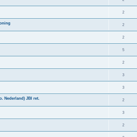
2
woning
2
2
5
2
3
3
. Nederland) JBI ret.
2
3
2