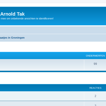
 Arnold Tak
p mee om onbekende ansichten te identificeren!
aatjes in Groningen
ONDERWERPEN
99
REACTIES
2
2