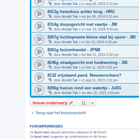
door
Arnold Tak
»
vr aug 18, 2023 3:13 pm
8413g herenhuis achter brug - HRU
door
Arnold Tak
»
wo jun 05, 2024 9:15 pm
8314g dorpsgezicht met vaartje - JBI
door
Arnold Tak
»
vr mar 15, 2024 9:49 pm
8267g luchtopname kleine stad bij spoor - JBI
door
Arnold Tak
»
vr feb 23, 2024 4:34 pm
8261g buizenhandel - JPNB
door
Arnold Tak
»
wo feb 21, 2024 2:02 pm
8246g straatgezicht met hoekwoning - JBI
door
Arnold Tak
»
zo feb 11, 2024 4:03 pm
8132 vrijstaand pand, Nieuwerschans?
door
Arnold Tak
»
vr aug 11, 2023 1:02 pm
8206g huizen rond een watertje - JvDG
door
Arnold Tak
»
wo dec 20, 2023 3:09 pm
Nieuw onderwerp
Terug naar het forumoverzicht
FORUMPERMISSIES
Je
kunt niet
nieuwe berichten plaatsen in dit forum
Je
kunt niet
reageren op onderwerpen in dit forum