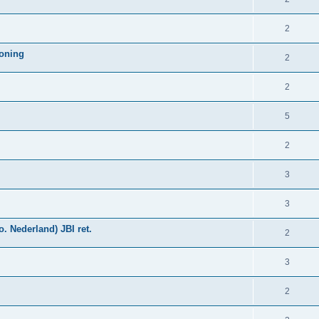
2
woning
2
2
5
2
3
3
. Nederland) JBI ret.
2
3
2