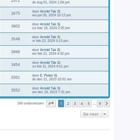
2571
do aug 01, 2024 1:56 pm
door
Arnold Tak
2675
wo jun 05, 2024 10:13 pm
door
Arnold Tak
3802
za mar 16, 2024 2:25 pm
door
Arnold Tak
3548
vr feb 23, 2024 5:13 pm
door
Arnold Tak
3896
wo feb 21, 2024 4:32 pm
door
Arnold Tak
3454
zo feb 11, 2024 9:01 pm
door
E. Petter
5501
do dec 21, 2023 10:01 am
door
Arnold Tak
3552
wo dec 20, 2023 7:31 pm
Pagina
1
van
9
1
2
3
4
5
9
Volgende
166 onderwerpen
…
Ga naar