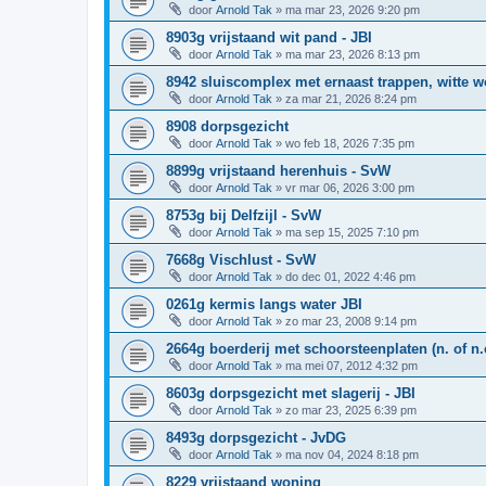
door
Arnold Tak
»
ma mar 23, 2026 9:20 pm
8903g vrijstaand wit pand - JBI
door
Arnold Tak
»
ma mar 23, 2026 8:13 pm
8942 sluiscomplex met ernaast trappen, witte 
door
Arnold Tak
»
za mar 21, 2026 8:24 pm
8908 dorpsgezicht
door
Arnold Tak
»
wo feb 18, 2026 7:35 pm
8899g vrijstaand herenhuis - SvW
door
Arnold Tak
»
vr mar 06, 2026 3:00 pm
8753g bij Delfzijl - SvW
door
Arnold Tak
»
ma sep 15, 2025 7:10 pm
7668g Vischlust - SvW
door
Arnold Tak
»
do dec 01, 2022 4:46 pm
0261g kermis langs water JBI
door
Arnold Tak
»
zo mar 23, 2008 9:14 pm
2664g boerderij met schoorsteenplaten (n. of n.o
door
Arnold Tak
»
ma mei 07, 2012 4:32 pm
8603g dorpsgezicht met slagerij - JBI
door
Arnold Tak
»
zo mar 23, 2025 6:39 pm
8493g dorpsgezicht - JvDG
door
Arnold Tak
»
ma nov 04, 2024 8:18 pm
8229 vrijstaand woning