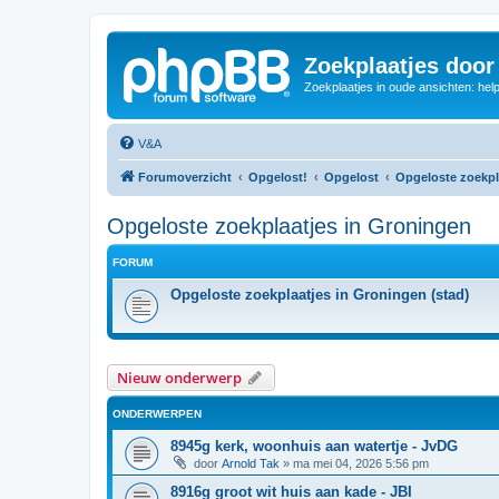
Zoekplaatjes door
Zoekplaatjes in oude ansichten: hel
V&A
Forumoverzicht
Opgelost!
Opgelost
Opgeloste zoekpl
Opgeloste zoekplaatjes in Groningen
FORUM
Opgeloste zoekplaatjes in Groningen (stad)
Nieuw onderwerp
ONDERWERPEN
8945g kerk, woonhuis aan watertje - JvDG
door
Arnold Tak
»
ma mei 04, 2026 5:56 pm
8916g groot wit huis aan kade - JBI