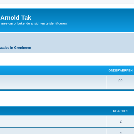
 Arnold Tak
p mee om onbekende ansichten te identificeren!
aatjes in Groningen
ONDERWERPEN
99
REACTIES
2
2