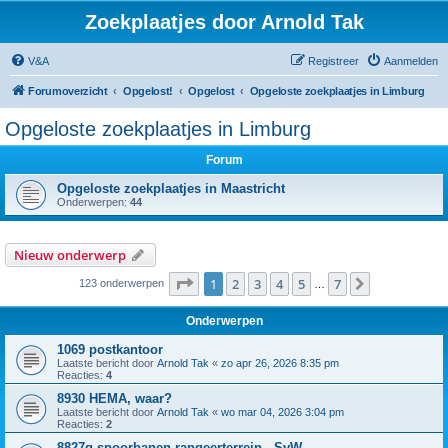
Zoekplaatjes door Arnold Tak
V&A
Registreer
Aanmelden
Forumoverzicht
Opgelost!
Opgelost
Opgeloste zoekplaatjes in Limburg
Opgeloste zoekplaatjes in Limburg
Forum
Opgeloste zoekplaatjes in Maastricht
Onderwerpen:
44
Nieuw onderwerp
Pagina
1
van
7
1
2
3
4
5
7
Volgende
123 onderwerpen
…
Onderwerpen
1069 postkantoor
Laatste bericht door
Arnold Tak
«
zo apr 26, 2026 8:35 pm
Reacties:
4
8930 HEMA, waar?
Laatste bericht door
Arnold Tak
«
wo mar 04, 2026 3:04 pm
Reacties:
2
8827g spoorbanen rangeerterrein - SvW