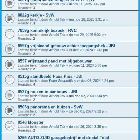
Laatste bericht door
Arnold Tak
«
di nov 11, 2025 3:42 pm
Reacties:
3
8822g kerkje - SvW
Laatste bericht door
Arnold Tak
«
ma nov 10, 2025 3:31 pm
Reacties:
3
7859g koninklijk bezoek - RVC
Laatste bericht door
Arnold Tak
«
do mei 29, 2025 9:02 pm
Reacties:
2
8557g vrijstaand gebouw achter toegangshek - JBI
Laatste bericht door
Arnold Tak
«
vr dec 20, 2024 10:42 pm
Reacties:
2
8597 vrijstaand pand met bijgebouwen
Laatste bericht door
Arnold Tak
«
wo dec 11, 2024 5:38 pm
Reacties:
2
8515g standbeeld Paus Pius - JBI
Laatste bericht door
Peter Smaardijk
«
vr dec 06, 2024 4:24 pm
Reacties:
4
8527g huizen in aanbouw - JBI
Laatste bericht door
Arnold Tak
«
ma dec 02, 2024 5:34 pm
Reacties:
2
8503g panorama en huizen - SvW
Laatste bericht door
Arnold Tak
«
zo dec 01, 2024 9:12 pm
Reacties:
2
8548 klooster
Laatste bericht door
Arnold Tak
«
do sep 26, 2024 3:36 pm
Reacties:
2
5266 AUTO-ZUID garagebedrijf met drietal Total-