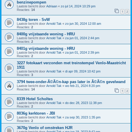
benzinepompen
Laatste bericht door
Adriaan
«
zo jul 14, 2024 10:29 pm
Reacties:
14
1
2
8438g toren - SvW
Laatste bericht door
Arnold Tak
«
zo jun 30, 2024 12:00 am
Reacties:
2
8400g vrijstaande woning - HRU
Laatste bericht door
Arnold Tak
«
za jun 01, 2024 2:44 pm
Reacties:
2
8401g vrijstaande woning - HRU
Laatste bericht door
Arnold Tak
«
za jun 01, 2024 2:39 pm
Reacties:
2
3227 fotokaart verzonden met treinstempel Venlo-Maastricht
1911
Laatste bericht door
Arnold Tak
«
di apr 09, 2024 10:42 pm
Reacties:
3
3794 twee-onder-Ã©Ã©n-kap pas later in Ã©Ã©n gevelwand
Laatste bericht door
Arnold Tak
«
wo feb 21, 2024 8:20 pm
Reacties:
14
1
2
8339 Hotel Scholtes
Laatste bericht door
Arnold Tak
«
do dec 28, 2023 11:38 pm
Reacties:
2
8036g kerktoren - JBI
Laatste bericht door
Arnold Tak
«
za sep 30, 2023 1:35 pm
Reacties:
2
3670g Venlo of omstreken HJR
Laatste bericht door
Arnold Tak
«
ma jun 19, 2023 9:42 pm