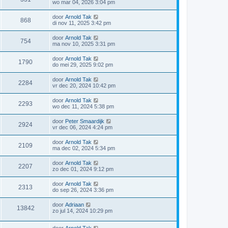
wo mar 04, 2026 3:04 pm
r
i
c
door
Arnold Tak
868
h
di nov 11, 2025 3:42 pm
t
door
Arnold Tak
754
ma nov 10, 2025 3:31 pm
door
Arnold Tak
1790
do mei 29, 2025 9:02 pm
door
Arnold Tak
2284
vr dec 20, 2024 10:42 pm
door
Arnold Tak
2293
wo dec 11, 2024 5:38 pm
door
Peter Smaardijk
2924
vr dec 06, 2024 4:24 pm
door
Arnold Tak
2109
ma dec 02, 2024 5:34 pm
door
Arnold Tak
2207
zo dec 01, 2024 9:12 pm
door
Arnold Tak
2313
do sep 26, 2024 3:36 pm
door
Adriaan
13842
zo jul 14, 2024 10:29 pm