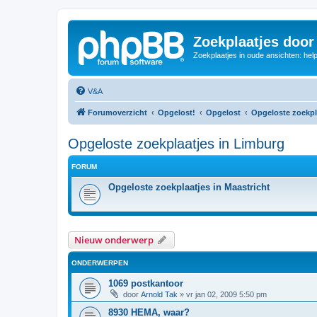
Zoekplaatjes door
Zoekplaatjes in oude ansichten: hel
V&A
Forumoverzicht
Opgelost!
Opgelost
Opgeloste zoekpl
Opgeloste zoekplaatjes in Limburg
FORUM
Opgeloste zoekplaatjes in Maastricht
Nieuw onderwerp
ONDERWERPEN
1069 postkantoor
door
Arnold Tak
»
vr jan 02, 2009 5:50 pm
8930 HEMA, waar?