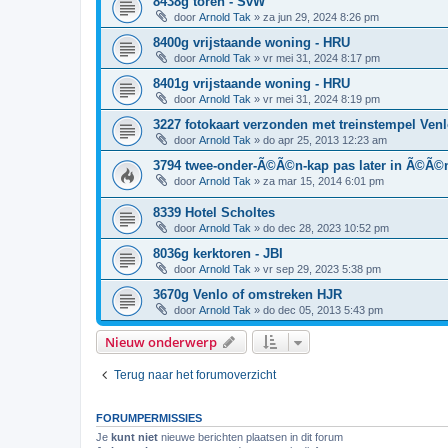
8438g toren - SvW
door
Arnold Tak
»
za jun 29, 2024 8:26 pm
8400g vrijstaande woning - HRU
door
Arnold Tak
»
vr mei 31, 2024 8:17 pm
8401g vrijstaande woning - HRU
door
Arnold Tak
»
vr mei 31, 2024 8:19 pm
3227 fotokaart verzonden met treinstempel Venl
door
Arnold Tak
»
do apr 25, 2013 12:23 am
3794 twee-onder-Ã©Ã©n-kap pas later in Ã©Ã©
door
Arnold Tak
»
za mar 15, 2014 6:01 pm
8339 Hotel Scholtes
door
Arnold Tak
»
do dec 28, 2023 10:52 pm
8036g kerktoren - JBI
door
Arnold Tak
»
vr sep 29, 2023 5:38 pm
3670g Venlo of omstreken HJR
door
Arnold Tak
»
do dec 05, 2013 5:43 pm
Nieuw onderwerp
Terug naar het forumoverzicht
FORUMPERMISSIES
Je
kunt niet
nieuwe berichten plaatsen in dit forum