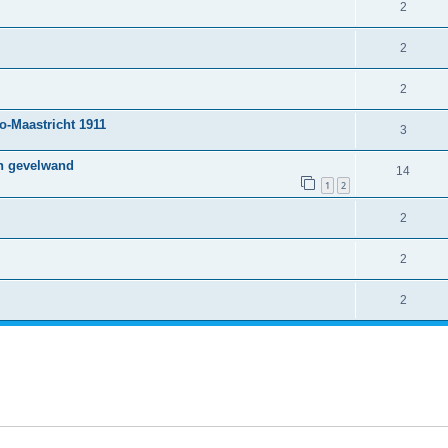
2
2
2
o-Maastricht 1911
3
n gevelwand
14
1
2
2
2
2