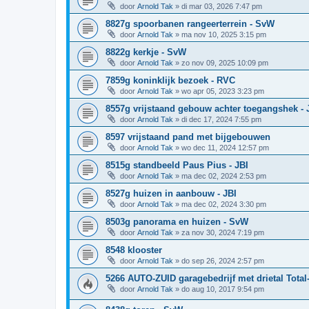
door
Arnold Tak
»
di mar 03, 2026 7:47 pm
8827g spoorbanen rangeerterrein - SvW
door
Arnold Tak
»
ma nov 10, 2025 3:15 pm
8822g kerkje - SvW
door
Arnold Tak
»
zo nov 09, 2025 10:09 pm
7859g koninklijk bezoek - RVC
door
Arnold Tak
»
wo apr 05, 2023 3:23 pm
8557g vrijstaand gebouw achter toegangshek - 
door
Arnold Tak
»
di dec 17, 2024 7:55 pm
8597 vrijstaand pand met bijgebouwen
door
Arnold Tak
»
wo dec 11, 2024 12:57 pm
8515g standbeeld Paus Pius - JBI
door
Arnold Tak
»
ma dec 02, 2024 2:53 pm
8527g huizen in aanbouw - JBI
door
Arnold Tak
»
ma dec 02, 2024 3:30 pm
8503g panorama en huizen - SvW
door
Arnold Tak
»
za nov 30, 2024 7:19 pm
8548 klooster
door
Arnold Tak
»
do sep 26, 2024 2:57 pm
5266 AUTO-ZUID garagebedrijf met drietal Tot
door
Arnold Tak
»
do aug 10, 2017 9:54 pm