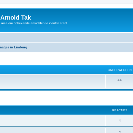
 Arnold Tak
p mee om onbekende ansichten te identificeren!
aatjes in Limburg
ONDERWERPEN
44
REACTIES
4
2