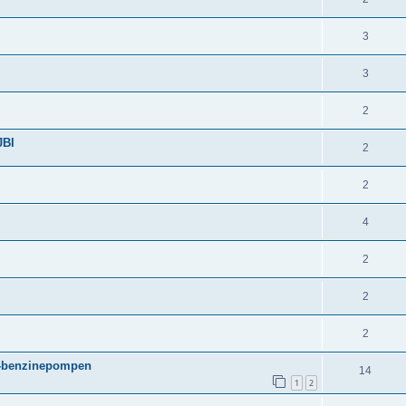
3
3
2
JBI
2
2
4
2
2
2
al-benzinepompen
14
1
2