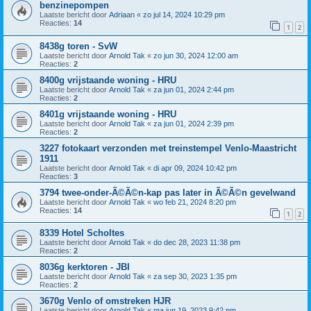
benzinepompen
Laatste bericht door
Adriaan
«
zo jul 14, 2024 10:29 pm
Reacties:
14
1
2
8438g toren - SvW
Laatste bericht door
Arnold Tak
«
zo jun 30, 2024 12:00 am
Reacties:
2
8400g vrijstaande woning - HRU
Laatste bericht door
Arnold Tak
«
za jun 01, 2024 2:44 pm
Reacties:
2
8401g vrijstaande woning - HRU
Laatste bericht door
Arnold Tak
«
za jun 01, 2024 2:39 pm
Reacties:
2
3227 fotokaart verzonden met treinstempel Venlo-Maastricht
1911
Laatste bericht door
Arnold Tak
«
di apr 09, 2024 10:42 pm
Reacties:
3
3794 twee-onder-Ã©Ã©n-kap pas later in Ã©Ã©n gevelwand
Laatste bericht door
Arnold Tak
«
wo feb 21, 2024 8:20 pm
Reacties:
14
1
2
8339 Hotel Scholtes
Laatste bericht door
Arnold Tak
«
do dec 28, 2023 11:38 pm
Reacties:
2
8036g kerktoren - JBI
Laatste bericht door
Arnold Tak
«
za sep 30, 2023 1:35 pm
Reacties:
2
3670g Venlo of omstreken HJR
Laatste bericht door
Arnold Tak
«
ma jun 19, 2023 9:42 pm