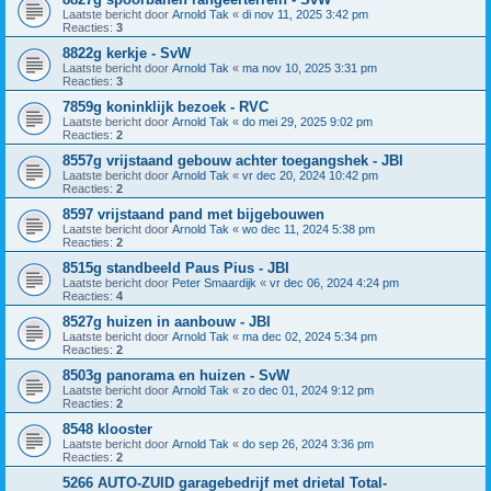
Laatste bericht door
Arnold Tak
«
di nov 11, 2025 3:42 pm
Reacties:
3
8822g kerkje - SvW
Laatste bericht door
Arnold Tak
«
ma nov 10, 2025 3:31 pm
Reacties:
3
7859g koninklijk bezoek - RVC
Laatste bericht door
Arnold Tak
«
do mei 29, 2025 9:02 pm
Reacties:
2
8557g vrijstaand gebouw achter toegangshek - JBI
Laatste bericht door
Arnold Tak
«
vr dec 20, 2024 10:42 pm
Reacties:
2
8597 vrijstaand pand met bijgebouwen
Laatste bericht door
Arnold Tak
«
wo dec 11, 2024 5:38 pm
Reacties:
2
8515g standbeeld Paus Pius - JBI
Laatste bericht door
Peter Smaardijk
«
vr dec 06, 2024 4:24 pm
Reacties:
4
8527g huizen in aanbouw - JBI
Laatste bericht door
Arnold Tak
«
ma dec 02, 2024 5:34 pm
Reacties:
2
8503g panorama en huizen - SvW
Laatste bericht door
Arnold Tak
«
zo dec 01, 2024 9:12 pm
Reacties:
2
8548 klooster
Laatste bericht door
Arnold Tak
«
do sep 26, 2024 3:36 pm
Reacties:
2
5266 AUTO-ZUID garagebedrijf met drietal Total-