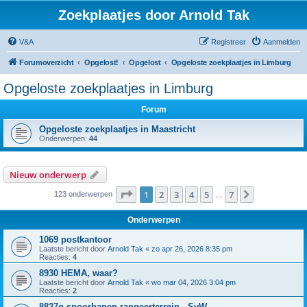
Zoekplaatjes door Arnold Tak
V&A
Registreer
Aanmelden
Forumoverzicht
Opgelost!
Opgelost
Opgeloste zoekplaatjes in Limburg
Opgeloste zoekplaatjes in Limburg
Forum
Opgeloste zoekplaatjes in Maastricht
Onderwerpen:
44
Nieuw onderwerp
Pagina
1
van
7
1
2
3
4
5
7
Volgende
123 onderwerpen
…
Onderwerpen
1069 postkantoor
Laatste bericht door
Arnold Tak
«
zo apr 26, 2026 8:35 pm
Reacties:
4
8930 HEMA, waar?
Laatste bericht door
Arnold Tak
«
wo mar 04, 2026 3:04 pm
Reacties:
2
8827g spoorbanen rangeerterrein - SvW