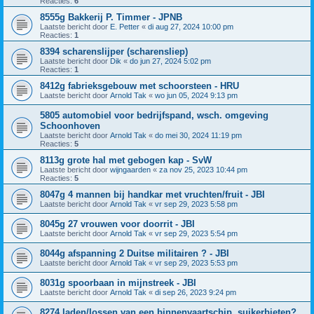
Reacties:
6
8555g Bakkerij P. Timmer - JPNB
Laatste bericht door
E. Petter
«
di aug 27, 2024 10:00 pm
Reacties:
1
8394 scharenslijper (scharensliep)
Laatste bericht door
Dik
«
do jun 27, 2024 5:02 pm
Reacties:
1
8412g fabrieksgebouw met schoorsteen - HRU
Laatste bericht door
Arnold Tak
«
wo jun 05, 2024 9:13 pm
5805 automobiel voor bedrijfspand, wsch. omgeving
Schoonhoven
Laatste bericht door
Arnold Tak
«
do mei 30, 2024 11:19 pm
Reacties:
5
8113g grote hal met gebogen kap - SvW
Laatste bericht door
wijngaarden
«
za nov 25, 2023 10:44 pm
Reacties:
5
8047g 4 mannen bij handkar met vruchten/fruit - JBI
Laatste bericht door
Arnold Tak
«
vr sep 29, 2023 5:58 pm
8045g 27 vrouwen voor doorrit - JBI
Laatste bericht door
Arnold Tak
«
vr sep 29, 2023 5:54 pm
8044g afspanning 2 Duitse militairen ? - JBI
Laatste bericht door
Arnold Tak
«
vr sep 29, 2023 5:53 pm
8031g spoorbaan in mijnstreek - JBI
Laatste bericht door
Arnold Tak
«
di sep 26, 2023 9:24 pm
8274 laden/lossen van een binnenvaartschip, suikerbieten?