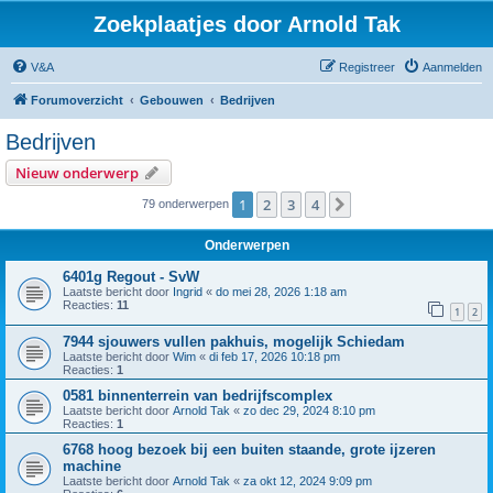
Zoekplaatjes door Arnold Tak
V&A
Registreer
Aanmelden
Forumoverzicht
Gebouwen
Bedrijven
Bedrijven
Nieuw onderwerp
1
2
3
4
Volgende
79 onderwerpen
Onderwerpen
6401g Regout - SvW
Laatste bericht door
Ingrid
«
do mei 28, 2026 1:18 am
Reacties:
11
1
2
7944 sjouwers vullen pakhuis, mogelijk Schiedam
Laatste bericht door
Wim
«
di feb 17, 2026 10:18 pm
Reacties:
1
0581 binnenterrein van bedrijfscomplex
Laatste bericht door
Arnold Tak
«
zo dec 29, 2024 8:10 pm
Reacties:
1
6768 hoog bezoek bij een buiten staande, grote ijzeren
machine
Laatste bericht door
Arnold Tak
«
za okt 12, 2024 9:09 pm