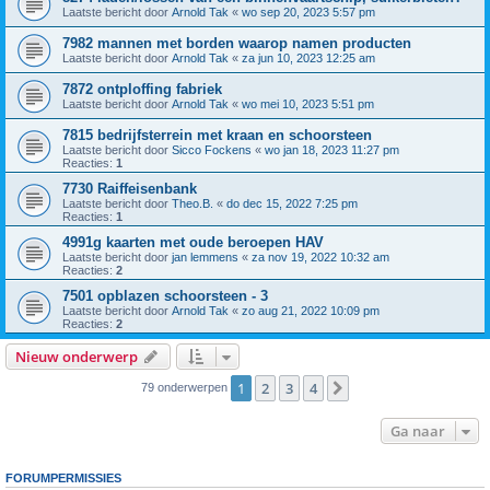
Laatste bericht door
Arnold Tak
«
wo sep 20, 2023 5:57 pm
7982 mannen met borden waarop namen producten
Laatste bericht door
Arnold Tak
«
za jun 10, 2023 12:25 am
7872 ontploffing fabriek
Laatste bericht door
Arnold Tak
«
wo mei 10, 2023 5:51 pm
7815 bedrijfsterrein met kraan en schoorsteen
Laatste bericht door
Sicco Fockens
«
wo jan 18, 2023 11:27 pm
Reacties:
1
7730 Raiffeisenbank
Laatste bericht door
Theo.B.
«
do dec 15, 2022 7:25 pm
Reacties:
1
4991g kaarten met oude beroepen HAV
Laatste bericht door
jan lemmens
«
za nov 19, 2022 10:32 am
Reacties:
2
7501 opblazen schoorsteen - 3
Laatste bericht door
Arnold Tak
«
zo aug 21, 2022 10:09 pm
Reacties:
2
Nieuw onderwerp
1
2
3
4
Volgende
79 onderwerpen
Ga naar
FORUMPERMISSIES