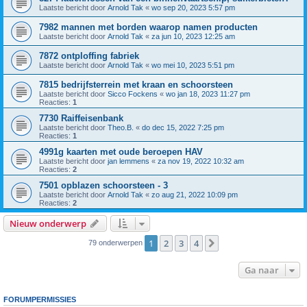
Laatste bericht door
Arnold Tak
«
wo sep 20, 2023 5:57 pm
7982 mannen met borden waarop namen producten
Laatste bericht door
Arnold Tak
«
za jun 10, 2023 12:25 am
7872 ontploffing fabriek
Laatste bericht door
Arnold Tak
«
wo mei 10, 2023 5:51 pm
7815 bedrijfsterrein met kraan en schoorsteen
Laatste bericht door
Sicco Fockens
«
wo jan 18, 2023 11:27 pm
Reacties:
1
7730 Raiffeisenbank
Laatste bericht door
Theo.B.
«
do dec 15, 2022 7:25 pm
Reacties:
1
4991g kaarten met oude beroepen HAV
Laatste bericht door
jan lemmens
«
za nov 19, 2022 10:32 am
Reacties:
2
7501 opblazen schoorsteen - 3
Laatste bericht door
Arnold Tak
«
zo aug 21, 2022 10:09 pm
Reacties:
2
Nieuw onderwerp
1
2
3
4
Volgende
79 onderwerpen
Ga naar
FORUMPERMISSIES