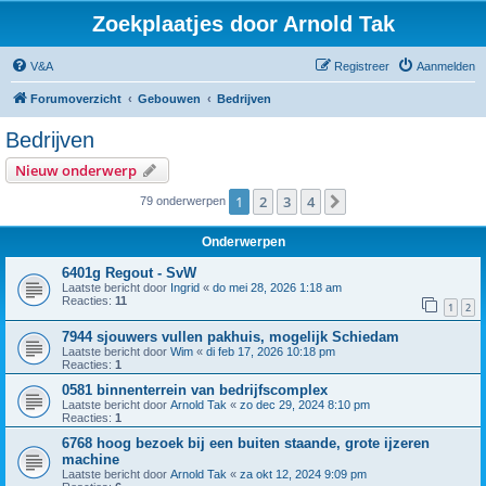
Zoekplaatjes door Arnold Tak
V&A
Registreer
Aanmelden
Forumoverzicht
Gebouwen
Bedrijven
Bedrijven
Nieuw onderwerp
1
2
3
4
Volgende
79 onderwerpen
Onderwerpen
6401g Regout - SvW
Laatste bericht door
Ingrid
«
do mei 28, 2026 1:18 am
Reacties:
11
1
2
7944 sjouwers vullen pakhuis, mogelijk Schiedam
Laatste bericht door
Wim
«
di feb 17, 2026 10:18 pm
Reacties:
1
0581 binnenterrein van bedrijfscomplex
Laatste bericht door
Arnold Tak
«
zo dec 29, 2024 8:10 pm
Reacties:
1
6768 hoog bezoek bij een buiten staande, grote ijzeren
machine
Laatste bericht door
Arnold Tak
«
za okt 12, 2024 9:09 pm