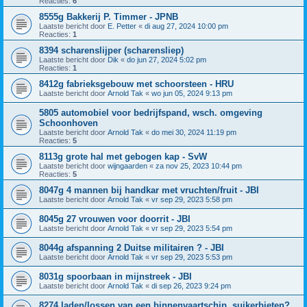
Reacties:
6
8555g Bakkerij P. Timmer - JPNB
Laatste bericht door
E. Petter
«
di aug 27, 2024 10:00 pm
Reacties:
1
8394 scharenslijper (scharensliep)
Laatste bericht door
Dik
«
do jun 27, 2024 5:02 pm
Reacties:
1
8412g fabrieksgebouw met schoorsteen - HRU
Laatste bericht door
Arnold Tak
«
wo jun 05, 2024 9:13 pm
5805 automobiel voor bedrijfspand, wsch. omgeving
Schoonhoven
Laatste bericht door
Arnold Tak
«
do mei 30, 2024 11:19 pm
Reacties:
5
8113g grote hal met gebogen kap - SvW
Laatste bericht door
wijngaarden
«
za nov 25, 2023 10:44 pm
Reacties:
5
8047g 4 mannen bij handkar met vruchten/fruit - JBI
Laatste bericht door
Arnold Tak
«
vr sep 29, 2023 5:58 pm
8045g 27 vrouwen voor doorrit - JBI
Laatste bericht door
Arnold Tak
«
vr sep 29, 2023 5:54 pm
8044g afspanning 2 Duitse militairen ? - JBI
Laatste bericht door
Arnold Tak
«
vr sep 29, 2023 5:53 pm
8031g spoorbaan in mijnstreek - JBI
Laatste bericht door
Arnold Tak
«
di sep 26, 2023 9:24 pm
8274 laden/lossen van een binnenvaartschip, suikerbieten?