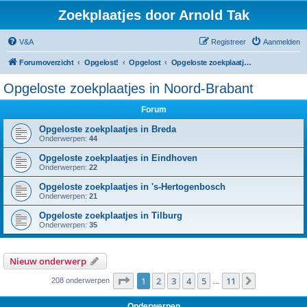
Zoekplaatjes door Arnold Tak
V&A
Registreer
Aanmelden
Forumoverzicht
Opgelost!
Opgelost
Opgeloste zoekplaatjes in Noord-Brabant
Opgeloste zoekplaatjes in Noord-Brabant
Forum
Opgeloste zoekplaatjes in Breda
Onderwerpen:
44
Opgeloste zoekplaatjes in Eindhoven
Onderwerpen:
22
Opgeloste zoekplaatjes in 's-Hertogenbosch
Onderwerpen:
21
Opgeloste zoekplaatjes in Tilburg
Onderwerpen:
35
Nieuw onderwerp
Pagina
1
van
11
1
2
3
4
5
11
Volgende
208 onderwerpen
…
Onderwerpen