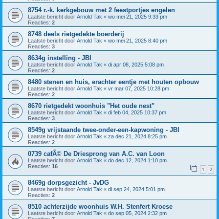
8754 r.-k. kerkgebouw met 2 feestportjes engelen
Laatste bericht door
Arnold Tak
«
wo mei 21, 2025 9:33 pm
Reacties:
2
8748 deels rietgedekte boerderij
Laatste bericht door
Arnold Tak
«
wo mei 21, 2025 8:40 pm
Reacties:
3
8634g instelling - JBI
Laatste bericht door
Arnold Tak
«
di apr 08, 2025 5:08 pm
Reacties:
2
8480 stenen en huis, erachter eentje met houten opbouw
Laatste bericht door
Arnold Tak
«
vr mar 07, 2025 10:28 pm
Reacties:
2
8670 rietgedekt woonhuis "Het oude nest"
Laatste bericht door
Arnold Tak
«
di feb 04, 2025 10:37 pm
Reacties:
3
8549g vrijstaande twee-onder-een-kapwoning - JBI
Laatste bericht door
Arnold Tak
«
za dec 21, 2024 8:25 pm
Reacties:
2
0739 cafÃ© De Driesprong van A.C. van Loon
Laatste bericht door
Arnold Tak
«
do dec 12, 2024 1:10 pm
Reacties:
16
1
2
8469g dorpsgezicht - JvDG
Laatste bericht door
Arnold Tak
«
di sep 24, 2024 5:01 pm
Reacties:
2
8510 achterzijde woonhuis W.H. Stenfert Kroese
Laatste bericht door
Arnold Tak
«
do sep 05, 2024 2:32 pm
Reacties:
7