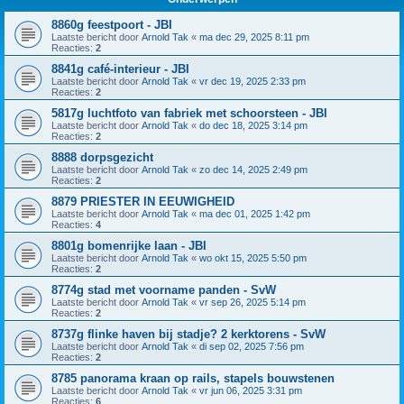
8860g feestpoort - JBI
Laatste bericht door
Arnold Tak
«
ma dec 29, 2025 8:11 pm
Reacties:
2
8841g café-interieur - JBI
Laatste bericht door
Arnold Tak
«
vr dec 19, 2025 2:33 pm
Reacties:
2
5817g luchtfoto van fabriek met schoorsteen - JBI
Laatste bericht door
Arnold Tak
«
do dec 18, 2025 3:14 pm
Reacties:
2
8888 dorpsgezicht
Laatste bericht door
Arnold Tak
«
zo dec 14, 2025 2:49 pm
Reacties:
2
8879 PRIESTER IN EEUWIGHEID
Laatste bericht door
Arnold Tak
«
ma dec 01, 2025 1:42 pm
Reacties:
4
8801g bomenrijke laan - JBI
Laatste bericht door
Arnold Tak
«
wo okt 15, 2025 5:50 pm
Reacties:
2
8774g stad met voorname panden - SvW
Laatste bericht door
Arnold Tak
«
vr sep 26, 2025 5:14 pm
Reacties:
2
8737g flinke haven bij stadje? 2 kerktorens - SvW
Laatste bericht door
Arnold Tak
«
di sep 02, 2025 7:56 pm
Reacties:
2
8785 panorama kraan op rails, stapels bouwstenen
Laatste bericht door
Arnold Tak
«
vr jun 06, 2025 3:31 pm
Reacties:
6