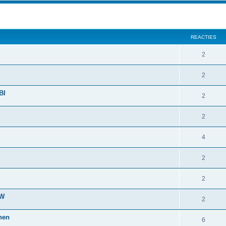
REACTIES
2
2
BI
2
2
4
2
2
vW
2
nen
6