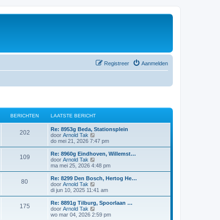
Registreer
Aanmelden
BERICHTEN
LAATSTE BERICHT
Re: 8953g Beda, Stationsplein
202
B
door
Arnold Tak
e
do mei 21, 2026 7:47 pm
k
i
Re: 8960g Eindhoven, Willemst…
109
j
B
door
Arnold Tak
k
e
ma mei 25, 2026 4:48 pm
l
k
a
i
Re: 8299 Den Bosch, Hertog He…
80
a
j
B
door
Arnold Tak
t
k
e
di jun 10, 2025 11:41 am
s
l
k
t
a
i
Re: 8891g Tilburg, Spoorlaan …
e
175
a
j
B
door
Arnold Tak
b
t
k
e
wo mar 04, 2026 2:59 pm
e
s
l
k