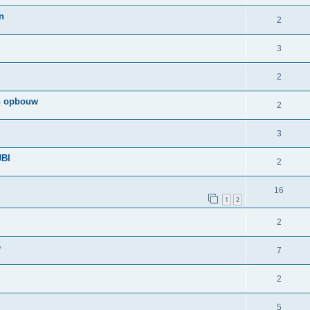
n
2
3
2
en opbouw
2
3
JBI
2
16
1
2
2
e
7
2
5