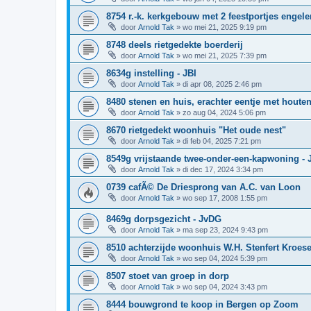
8754 r.-k. kerkgebouw met 2 feestportjes engele
door
Arnold Tak
»
wo mei 21, 2025 9:19 pm
8748 deels rietgedekte boerderij
door
Arnold Tak
»
wo mei 21, 2025 7:39 pm
8634g instelling - JBI
door
Arnold Tak
»
di apr 08, 2025 2:46 pm
8480 stenen en huis, erachter eentje met hout
door
Arnold Tak
»
zo aug 04, 2024 5:06 pm
8670 rietgedekt woonhuis "Het oude nest"
door
Arnold Tak
»
di feb 04, 2025 7:21 pm
8549g vrijstaande twee-onder-een-kapwoning - 
door
Arnold Tak
»
di dec 17, 2024 3:34 pm
0739 cafÃ© De Driesprong van A.C. van Loon
door
Arnold Tak
»
wo sep 17, 2008 1:55 pm
8469g dorpsgezicht - JvDG
door
Arnold Tak
»
ma sep 23, 2024 9:43 pm
8510 achterzijde woonhuis W.H. Stenfert Kroes
door
Arnold Tak
»
wo sep 04, 2024 5:39 pm
8507 stoet van groep in dorp
door
Arnold Tak
»
wo sep 04, 2024 3:43 pm
8444 bouwgrond te koop in Bergen op Zoom