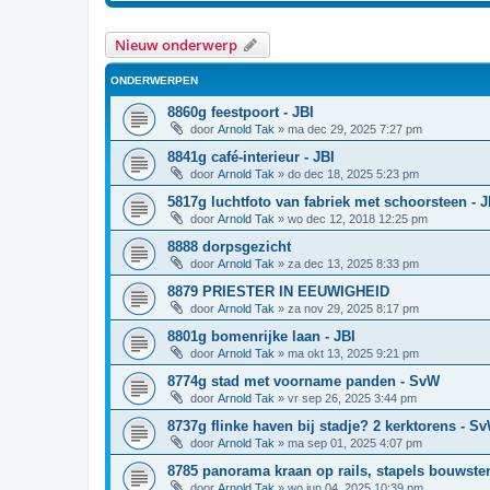
Nieuw onderwerp
ONDERWERPEN
8860g feestpoort - JBI
door
Arnold Tak
»
ma dec 29, 2025 7:27 pm
8841g café-interieur - JBI
door
Arnold Tak
»
do dec 18, 2025 5:23 pm
5817g luchtfoto van fabriek met schoorsteen - J
door
Arnold Tak
»
wo dec 12, 2018 12:25 pm
8888 dorpsgezicht
door
Arnold Tak
»
za dec 13, 2025 8:33 pm
8879 PRIESTER IN EEUWIGHEID
door
Arnold Tak
»
za nov 29, 2025 8:17 pm
8801g bomenrijke laan - JBI
door
Arnold Tak
»
ma okt 13, 2025 9:21 pm
8774g stad met voorname panden - SvW
door
Arnold Tak
»
vr sep 26, 2025 3:44 pm
8737g flinke haven bij stadje? 2 kerktorens - S
door
Arnold Tak
»
ma sep 01, 2025 4:07 pm
8785 panorama kraan op rails, stapels bouwste
door
Arnold Tak
»
wo jun 04, 2025 10:39 pm