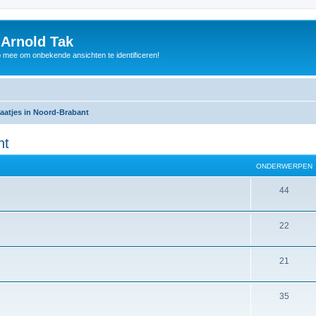
 Arnold Tak
p mee om onbekende ansichten te identificeren!
aatjes in Noord-Brabant
nt
ONDERWERPEN
44
22
21
35